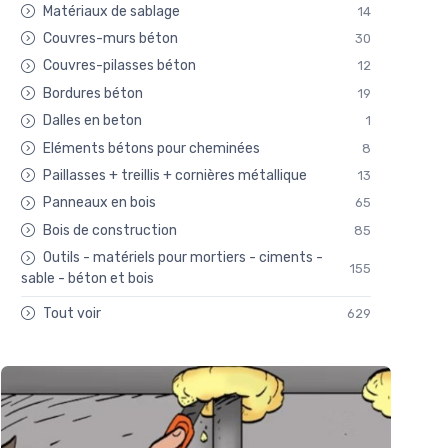
Matériaux de sablage
14
Couvres-murs béton
30
Couvres-pilasses béton
12
Bordures béton
19
Dalles en beton
1
Eléments bétons pour cheminées
8
Paillasses + treillis + cornières métallique
13
Panneaux en bois
65
Bois de construction
85
Outils - matériels pour mortiers - ciments -
155
sable - béton et bois
Tout voir
629