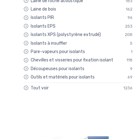
Laine de roche acoustique
183
Laine de bois
162
Isolants PIR
96
Isolants EPS
253
Isolants XPS (polystyrène extrudé)
208
Isolants à insuffler
5
Pare-vapeurs pour isolants
1
Chevilles et visseries pour fixation isolant
118
Découpeuses pour isolants
9
Outils et matériels pour isolants
69
Tout voir
1236