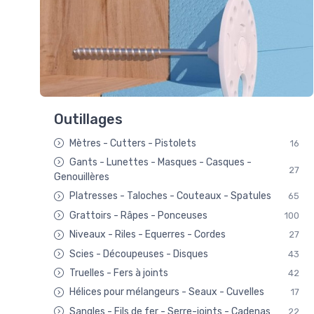
Outillages
Mètres - Cutters - Pistolets
16
Gants - Lunettes - Masques - Casques -
27
Genouillères
Platresses - Taloches - Couteaux - Spatules
65
Grattoirs - Râpes - Ponceuses
100
Niveaux - Riles - Equerres - Cordes
27
Scies - Découpeuses - Disques
43
Truelles - Fers à joints
42
Hélices pour mélangeurs - Seaux - Cuvelles
17
Sangles - Fils de fer - Serre-joints - Cadenas
22