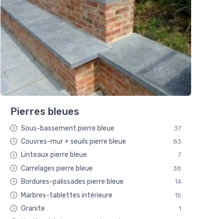
Pierres bleues
Sous-bassement pierre bleue
37
Couvres-mur + seuils pierre bleue
83
Linteaux pierre bleue
7
Carrelages pierre bleue
38
Bordures-palissades pierre bleue
14
Marbres-tablettes intérieure
15
Granite
1