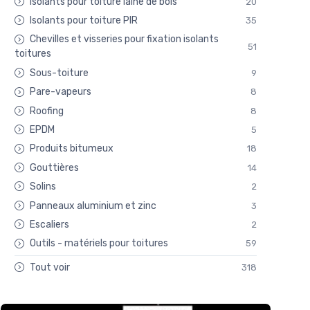
Isolants pour toiture laine de bois
20
Isolants pour toiture PIR
35
Chevilles et visseries pour fixation isolants
51
toitures
Sous-toiture
9
Pare-vapeurs
8
Roofing
8
EPDM
5
Produits bitumeux
18
Gouttières
14
Solins
2
Panneaux aluminium et zinc
3
Escaliers
2
Outils - matériels pour toitures
59
Tout voir
318