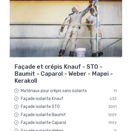
Façade et crépis Knauf - STO -
Baumit - Caparol - Weber - Mapei -
Kerakoll
Matériaux pour crépis sans isolants
11
Façade isolante Knauf
633
Façade isolante STO
2051
Façade isolante Baumit
1009
Façade isolante Caparol
1992
Façade isolante Weber
8