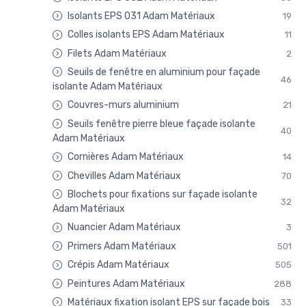
Isolants EPS 031 Adam Matériaux
19
Colles isolants EPS Adam Matériaux
11
Filets Adam Matériaux
2
Seuils de fenêtre en aluminium pour façade
46
isolante Adam Matériaux
Couvres-murs aluminium
21
Seuils fenêtre pierre bleue façade isolante
40
Adam Matériaux
Cornières Adam Matériaux
14
Chevilles Adam Matériaux
70
Blochets pour fixations sur façade isolante
32
Adam Matériaux
Nuancier Adam Matériaux
3
Primers Adam Matériaux
501
Crépis Adam Matériaux
505
Peintures Adam Matériaux
288
Matériaux fixation isolant EPS sur façade bois
33