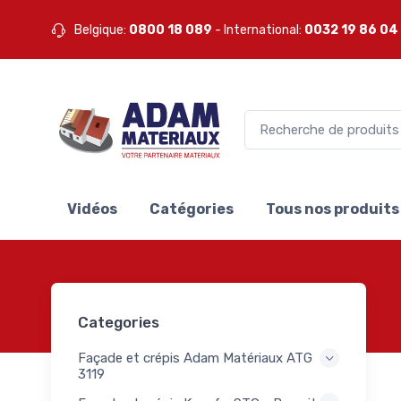
ux -
13
Belgique:
0800 18 089
- International:
0032 19 86 04
is -
14
-
euses
40
ons
32
ge
Vidéos
Catégories
Tous nos produits
ls
6
ls
9
ques
ux et
100
Categories
oires
 -
Façade et crépis Adam Matériaux ATG
ns -
13
3119
s