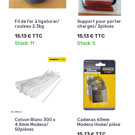
Fil de fer à ligaturer/
Support pour porter
rouleau 2,3kg
charges/ 2pièces
15,13 € TTC
15,13 € TTC
Stock: 11
Stock: 5
Colson Blanc 300 x
Cadenas 63mm
4.8mm Modeco/
Modeco Home/ pièce
50pièces
15,73 € TTC