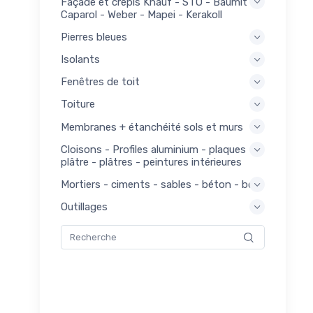
Façade et crépis Knauf - STO - Baumit -
21
Caparol - Weber - Mapei - Kerakoll
euses
Pierres bleues
ons -
21
Isolants
ges
Fenêtres de toit
açade
144
is
Toiture
ges
Membranes + étanchéité sols et murs
143
Cloisons - Profiles aluminium - plaques
nage
plâtre - plâtres - peintures intérieures
ges
Mortiers - ciments - sables - béton - bois
181
ge
Outillages
ges
156
erie