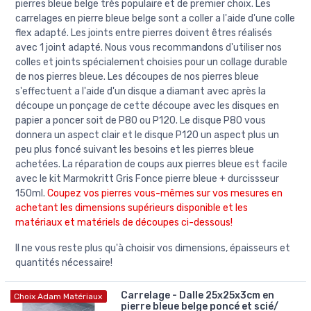
pierres bleue belge très populaire et de premier choix. Les
carrelages en pierre bleue belge sont a coller a l'aide d'une colle
flex adapté. Les joints entre pierres doivent êtres réalisés
avec 1 joint adapté. Nous vous recommandons d'utiliser nos
colles et joints spécialement choisies pour un collage durable
de nos pierres bleue. Les découpes de nos pierres bleue
s'effectuent a l'aide d'un disque a diamant avec après la
découpe un ponçage de cette découpe avec les disques en
papier a poncer soit de P80 ou P120. Le disque P80 vous
donnera un aspect clair et le disque P120 un aspect plus un
peu plus foncé suivant les besoins et les pierres bleue
achetées. La réparation de coups aux pierres bleue est facile
avec le kit Marmokritt Gris Fonce pierre bleue + durcissseur
150ml.
Coupez vos pierres vous-mêmes sur vos mesures en
achetant les dimensions supérieurs disponible et les
matériaux et matériels de découpes ci-dessous!
Il ne vous reste plus qu'à choisir vos dimensions, épaisseurs et
quantités nécessaire!
Carrelage - Dalle 25x25x3cm en
Choix Adam Matériaux
pierre bleue belge poncé et scié/