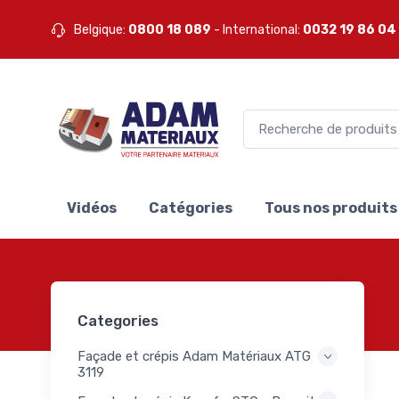
 Mapei
Belgique:
0800 18 089
- International:
0032 19 86 04
ets
0
ei
mers
1
ei
pis
1
ei
e
te
3
ll
Vidéos
Catégories
Tous nos produits
lants
S
0
akoll
les
lants
3
Categories
S
akoll
Façade et crépis Adam Matériaux ATG
ets
3119
0
akoll