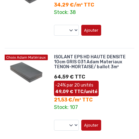
34,29 €/m² TTC
Stock: 38
Ajouter
ISOLANT EPS HD HAUTE DENSITE
Choix Adam Matériaux
10cm GRIS 031 Adam Materiaux
TENON-MORTAISE/ ballot 3m²
64,59 € TTC
-24% par 20 unités
49,09 € TTC/unité
21,53 €/m² TTC
Stock: 107
Ajouter