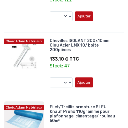
Ajouter
Chevilles ISOLANT 200x10mm
Choix Adam Matériaux
Clou Acier LMX 10/ boite
200pièces
133,10 € TTC
Stock: 47
Ajouter
Filet/Treillis armature BLEU
Choix Adam Matériaux
Knauf Profix 110gramme pour
plafonnage-cimentage/ rouleau
50m²