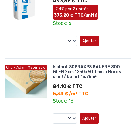
493,68 € TTC
-24% par 2 unités
375,20 € TTC/unité
Stock: 6
Ajouter
Isolant SOPRAXPS GAUFRE 300
Choix Adam Matériaux
WI FN 2cm 1250x600mm à Bords
droit/ ballot 15.75m²
84,10 € TTC
5,34 €/m² TTC
Stock: 16
Ajouter