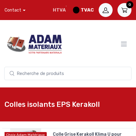
0
HTVA
TVAC
Contact
Colles isolants EPS Kerakoll
Colle Grise Kerakoll Klima U pour
Choix Adam Matériaux