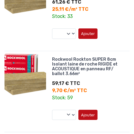
61,26 € TTC
25,11 €/m² TTC
Stock: 33
Ajouter
Rockwool Rockton SUPER 8cm
Isolant laine de roche RIGIDE et
ACOUSTIQUE en panneau RF/
ballot 3.66m²
59,17 € TTC
9,70 €/m² TTC
Stock: 59
Ajouter