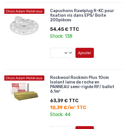
Capuchons Rawlplug R-KC pour
Choix Adam Matériaux
fixation vis dans EPS/ Boite
200pièces
54,45 € TTC
Stock: 138
Ajouter
Rockwool Rockmin Plus 10cm
Choix Adam Matériaux
Isolant laine de roche en
PANNEAU semi-rigide RF/ ballot
6.1m²
63,39 € TTC
10,39 €/m² TTC
Stock: 44