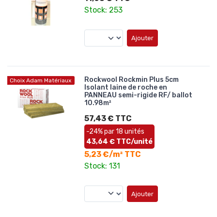
Stock: 253
Ajouter
Rockwool Rockmin Plus 5cm
Choix Adam Matériaux
Isolant laine de roche en
PANNEAU semi-rigide RF/ ballot
10.98m²
57,43 € TTC
-24% par 18 unités
43,64 € TTC/unité
5,23 €/m² TTC
Stock: 131
Ajouter