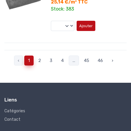
25,14 €/m² TTC
Stock: 383
Ajouter
‹
1
2
3
4
...
45
46
›
Liens
Catégories
Contact