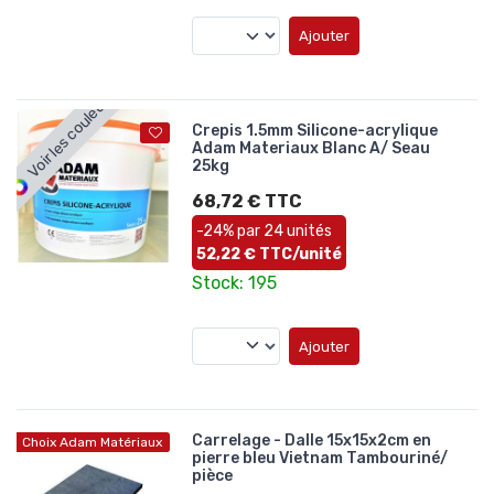
Ajouter
Voir les couleurs
Crepis 1.5mm Silicone-acrylique
Adam Materiaux Blanc A/ Seau
25kg
68,72 € TTC
-24% par 24 unités
52,22 € TTC/unité
Stock: 195
Ajouter
Carrelage - Dalle 15x15x2cm en
Choix Adam Matériaux
pierre bleu Vietnam Tambouriné/
pièce