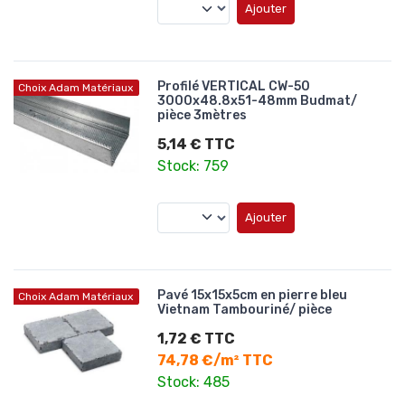
Ajouter
Profilé VERTICAL CW-50
Choix Adam Matériaux
3000x48.8x51-48mm Budmat/
pièce 3mètres
5,14 € TTC
Stock: 759
Ajouter
Pavé 15x15x5cm en pierre bleu
Choix Adam Matériaux
Vietnam Tambouriné/ pièce
1,72 € TTC
74,78 €/m² TTC
Stock: 485