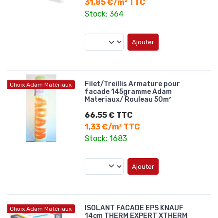
31,85 €/m² TTC
Stock: 364
Ajouter
Filet/Treillis Armature pour
Choix Adam Matériaux
facade 145gramme Adam
Materiaux/ Rouleau 50m²
66,55 € TTC
1,33 €/m² TTC
Stock: 1683
Ajouter
ISOLANT FACADE EPS KNAUF
Choix Adam Matériaux
14cm THERM EXPERT XTHERM