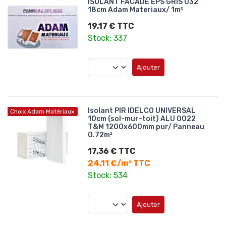
ISOLANT FACADE EPS GRIS 032
18cm Adam Materiaux/ 1m²
19,17 € TTC
Stock: 337
Ajouter
Isolant PIR IDELCO UNIVERSAL
Choix Adam Matériaux
10cm (sol-mur-toit) ALU 0022
T&M 1200x600mm pur/ Panneau
0.72m²
17,36 € TTC
24,11 €/m² TTC
Stock: 534
Ajouter