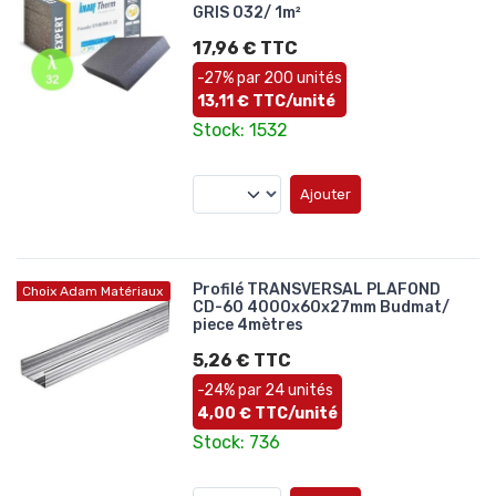
GRIS 032/ 1m²
17,96 € TTC
-27% par 200 unités
13,11 € TTC/unité
Stock: 1532
Ajouter
Profilé TRANSVERSAL PLAFOND
Choix Adam Matériaux
CD-60 4000x60x27mm Budmat/
piece 4mètres
5,26 € TTC
-24% par 24 unités
4,00 € TTC/unité
Stock: 736