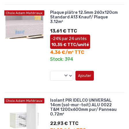
Plaque plâtre 12.5mm 260x120cm
Choix Adam Matériaux
Standard A13 Knauf/ Plaque
3.12m²
13,61 € TTC
-24% par 24 unités
10,35 € TTC/unité
4,36 €/m² TTC
Stock: 394
Ajouter
Isolant PIR IDELCO UNIVERSAL
Choix Adam Matériaux
14cm (sol-mur-toit) ALU 0022
T&M 1200x600mm pur/ Panneau
0.72m²
22,93 € TTC