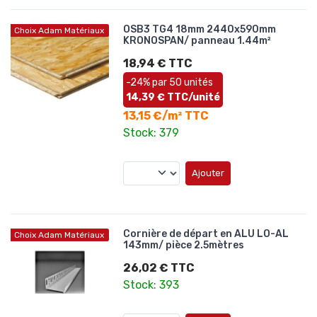
OSB3 TG4 18mm 2440x590mm
Choix Adam Matériaux
KRONOSPAN/ panneau 1.44m²
18,94 € TTC
-24% par 50 unités
14,39 € TTC/unité
13,15 €/m² TTC
Stock: 379
Ajouter
Cornière de départ en ALU LO-AL
Choix Adam Matériaux
143mm/ pièce 2.5mètres
26,02 € TTC
Stock: 393