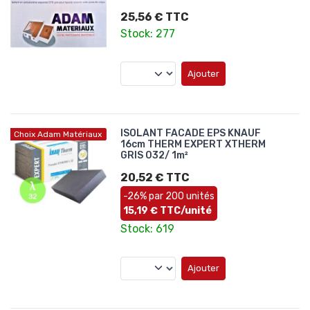
25,56 € TTC
Stock: 277
Ajouter
ISOLANT FACADE EPS KNAUF
Choix Adam Matériaux
16cm THERM EXPERT XTHERM
GRIS 032/ 1m²
20,52 € TTC
-26% par 200 unités
15,19 € TTC/unité
Stock: 619
Ajouter