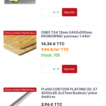
Ajouter
OSB3 TG4 12mm 2440x590mm
Choix Adam Matériaux
KRONOSPAN/ panneau 1.44m²
14,34 € TTC
9,96 €/m² TTC
Stock: 705
Ajouter
Profilé CONTOUR PLAFOND UD-27
Choix Adam Matériaux
4000x28.2x27mm Budmat/ pièce
4mètres
2,96 € TTC