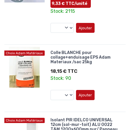
9,33 € TTC/unité
Stock: 2115
Ajouter
Colle BLANCHE pour
Choix Adam Matériaux
collage+enduisage EPS Adam
Materiaux /sac 25kg
18,15 € TTC
Stock: 90
Ajouter
Isolant PIR IDELCO UNIVERSAL
Choix Adam Matériaux
12cm (sol-mur-toit) ALU 0022
T&M 1200x600mm pur/ Panneau