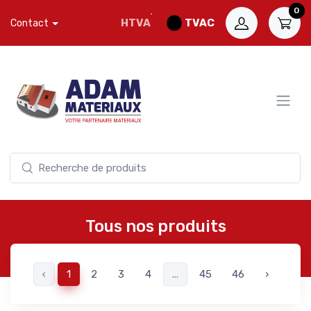
0
HTVA
TVAC
Contact
Tous nos produits
Accueil
Résultats de recherche
‹
1
2
3
4
...
45
46
›