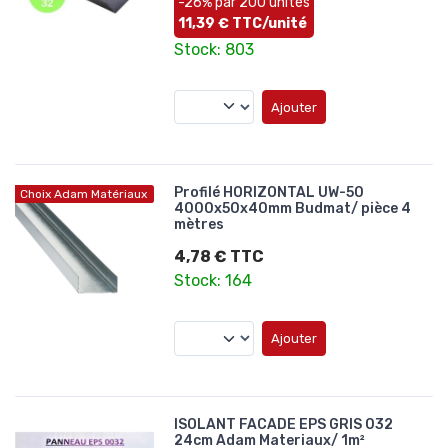
-26% par 200 unités
11,39 € TTC/unité
Stock: 803
Ajouter
Profilé HORIZONTAL UW-50
Choix Adam Matériaux
4000x50x40mm Budmat/ pièce 4
mètres
4,78 € TTC
Stock: 164
Ajouter
ISOLANT FACADE EPS GRIS 032
24cm Adam Materiaux/ 1m²