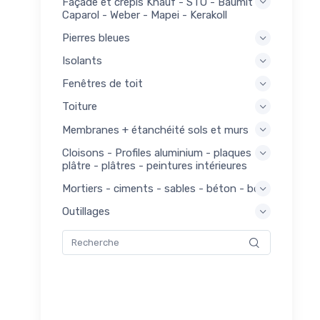
Façade et crépis Knauf - STO - Baumit -
21
Caparol - Weber - Mapei - Kerakoll
euses
Pierres bleues
ons -
21
Isolants
ges
Fenêtres de toit
açade
144
is
Toiture
ges
Membranes + étanchéité sols et murs
143
Cloisons - Profiles aluminium - plaques
nage
plâtre - plâtres - peintures intérieures
ges
Mortiers - ciments - sables - béton - bois
181
ge
Outillages
ges
156
erie