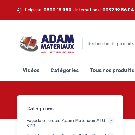
ux -
13
Belgique:
0800 18 089
- International:
0032 19 86 04
is -
14
-
euses
40
ons
32
ge
Vidéos
Catégories
Tous nos produits
ls
6
ls
9
ques
ux et
100
Categories
oires
 -
Façade et crépis Adam Matériaux ATG
ns -
13
3119
s