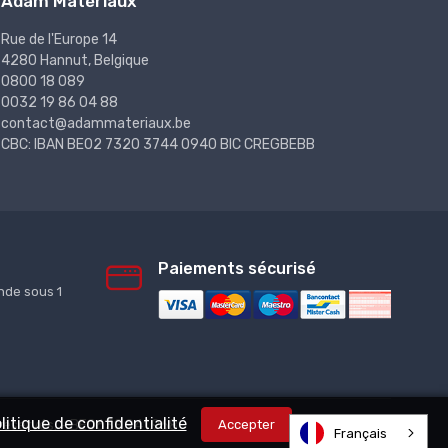
Adam Matériaux
Rue de l'Europe 14
4280 Hannut, Belgique
0800 18 089
0032 19 86 04 88
contact@adammateriaux.be
CBC: IBAN BE02 7320 3744 0940 BIC CREGBEBB
Paiements sécurisé
de sous 1
litique de confidentialité
Accepter
réservés. - BE0638.941.968
Français