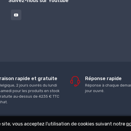
Suivez-nous sur Youtube
raison rapide et gratuite
Réponse rapide
Belgique, 2 jours ouvrés du lundi
Réponse à chaque deman
samedi pour les produits en stock
jour ouvré.
gratuite au‑dessus de 4235 € TTC
chat.
site, vous acceptez l'utilisation de cookies suivant notre
po
nte
-
Politique de confidentialité
- Adam Matériaux SRL © Tous droits 