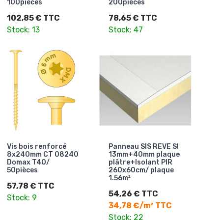
100pièces
200pièces
102,85 € TTC
78,65 € TTC
Stock: 13
Stock: 47
Vis bois renforcé
Panneau SIS REVE SI
8x240mm CT 08240
13mm+40mm plaque
Domax T40/
plâtre+Isolant PIR
50pièces
260x60cm/ plaque
1.56m²
57,78 € TTC
54,26 € TTC
Stock: 9
34,78 €/m² TTC
Stock: 22