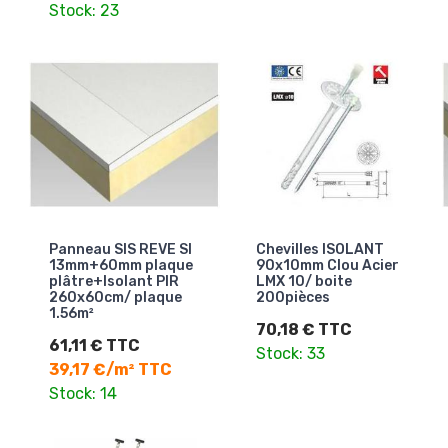
Stock: 23
Panneau SIS REVE SI
Chevilles ISOLANT
13mm+60mm plaque
90x10mm Clou Acier
plâtre+Isolant PIR
LMX 10/ boite
260x60cm/ plaque
200pièces
1.56m²
70,18 € TTC
61,11 € TTC
Stock: 33
39,17 €/m² TTC
Stock: 14