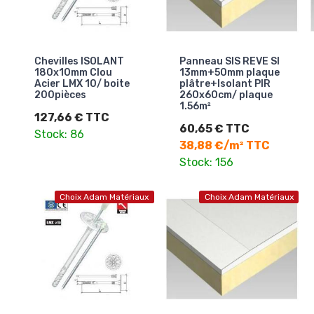
Chevilles ISOLANT
Panneau SIS REVE SI
180x10mm Clou
13mm+50mm plaque
Acier LMX 10/ boite
plâtre+Isolant PIR
200pièces
260x60cm/ plaque
1.56m²
127,66 € TTC
60,65 € TTC
Stock: 86
38,88 €/m² TTC
Stock: 156
Choix Adam Matériaux
Choix Adam Matériaux