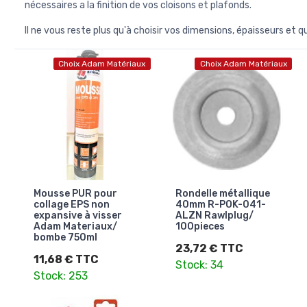
nécessaires a la finition de vos cloisons et plafonds.
Il ne vous reste plus qu'à choisir vos dimensions, épaisseurs et 
Choix Adam Matériaux
Choix Adam Matériaux
Mousse PUR pour
Rondelle métallique
collage EPS non
40mm R-POK-041-
expansive à visser
ALZN Rawlplug/
Adam Materiaux/
100pieces
bombe 750ml
23,72 € TTC
11,68 € TTC
Stock: 34
Stock: 253