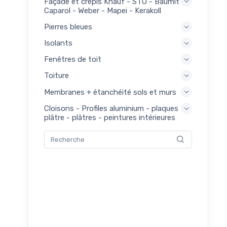
Façade et crépis Knauf - STO - Baumit -
ier
Caparol - Weber - Mapei - Kerakoll
ures
Pierres bleues
x
é
Isolants
et
nds
Fenêtres de toit
275
m
Toiture
iaux
urs
Membranes + étanchéité sols et murs
ier
Cloisons - Profiles aluminium - plaques
plâtre - plâtres - peintures intérieures
ls
144
ilés
es