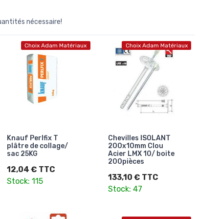
quantités nécessaire!
Choix Adam Matériaux
Choix Adam Matériaux
Knauf Perlfix T
Chevilles ISOLANT
plâtre de collage/
200x10mm Clou
sac 25KG
Acier LMX 10/ boite
200pièces
12,04 € TTC
133,10 € TTC
Stock: 115
Stock: 47