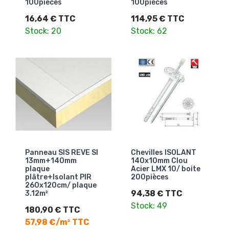
100pièces
100pièces
16,64 € TTC
114,95 € TTC
Stock: 20
Stock: 62
Panneau SIS REVE SI
Chevilles ISOLANT
13mm+140mm
140x10mm Clou
plaque
Acier LMX 10/ boite
plâtre+Isolant PIR
200pièces
260x120cm/ plaque
94,38 € TTC
3.12m²
Stock: 49
180,90 € TTC
57,98 €/m² TTC