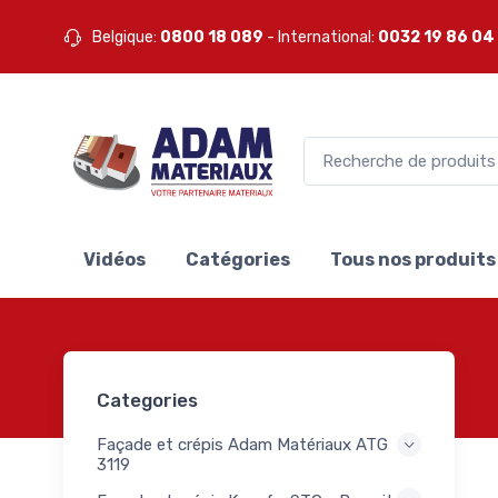
20
Belgique:
0800 18 089
- International:
0032 19 86 04
s pour
et
14
 de
es
res
564
s
Vidéos
Catégories
Tous nos produits
ux
ures
x
 murs
Categories
nds
275
m
Façade et crépis Adam Matériaux ATG
iaux
3119
urs