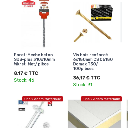
Foret-Meche beton
Vis bois renforcé
SDS-plus 310x10mm
6x180mm CS 06180
Wkret-Met/ pièce
Domax T30/
100pièces
8,17 € TTC
36,17 € TTC
Stock: 46
Stock: 31
Choix Adam Matériaux
Choix Adam Matériaux