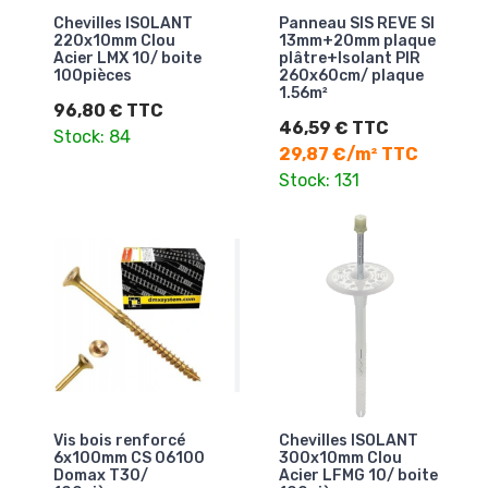
Chevilles ISOLANT
Panneau SIS REVE SI
220x10mm Clou
13mm+20mm plaque
Acier LMX 10/ boite
plâtre+Isolant PIR
100pièces
260x60cm/ plaque
1.56m²
96,80 € TTC
46,59 € TTC
Stock: 84
29,87 €/m² TTC
Stock: 131
Vis bois renforcé
Chevilles ISOLANT
6x100mm CS 06100
300x10mm Clou
Domax T30/
Acier LFMG 10/ boite