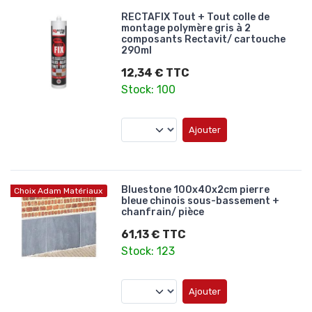
RECTAFIX Tout + Tout colle de
montage polymère gris à 2
composants Rectavit/ cartouche
290ml
12,34 € TTC
Stock: 100
Ajouter
Bluestone 100x40x2cm pierre
Choix Adam Matériaux
bleue chinois sous-bassement +
chanfrain/ pièce
61,13 € TTC
Stock: 123
Ajouter