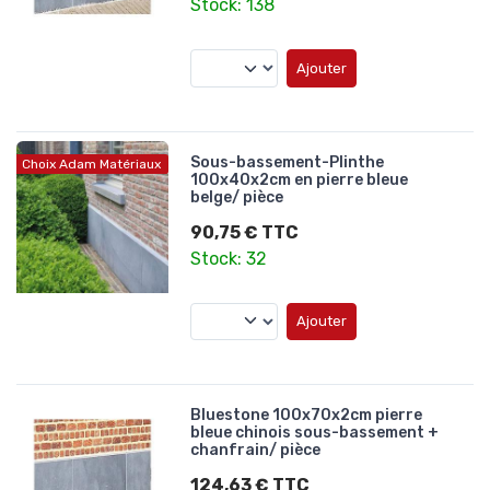
Stock: 138
Ajouter
Sous-bassement-Plinthe
Choix Adam Matériaux
100x40x2cm en pierre bleue
belge/ pièce
90,75 € TTC
Stock: 32
Ajouter
Bluestone 100x70x2cm pierre
bleue chinois sous-bassement +
chanfrain/ pièce
124,63 € TTC