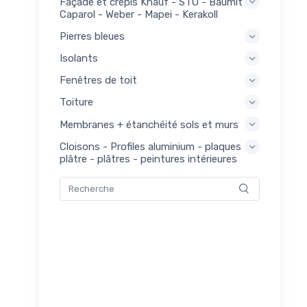
Façade et crépis Knauf - STO - Baumit -
ier
Caparol - Weber - Mapei - Kerakoll
ures
Pierres bleues
x
é
Isolants
et
nds
Fenêtres de toit
275
m
Toiture
iaux
urs
Membranes + étanchéité sols et murs
ier
Cloisons - Profiles aluminium - plaques
plâtre - plâtres - peintures intérieures
ls
144
ilés
es