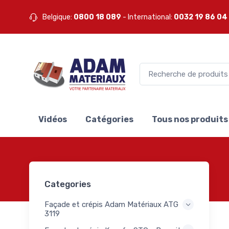
20
Belgique:
0800 18 089
- International:
0032 19 86 04
s pour
et
14
 de
es
res
564
s
Vidéos
Catégories
Tous nos produits
ux
ures
x
 murs
Categories
nds
275
m
Façade et crépis Adam Matériaux ATG
iaux
3119
urs