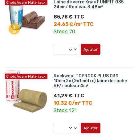
Laine de verre Knauf UNIFIT 035
Choix Adam Matériaux
24cm/ Rouleau 3.48m²
85,78 € TTC
24,65 €/m² TTC
Stock: 70
Ajouter
Rockwool TOPROCK PLUS 039
Choix Adam Matériaux
10cm 2x (2x1mètre) laine de roche
RF/ rouleau 4m²
41,29 € TTC
10,32 €/m² TTC
Stock: 121
Ajouter