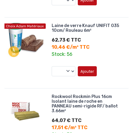
Ajouter
Laine de verre Knauf UNIFIT 035
Choix Adam Matériaux
10cm/ Rouleau 6m²
62,73 € TTC
10,46 €/m² TTC
Stock: 56
Ajouter
Rockwool Rockmin Plus 16cm
Isolant laine de roche en
PANNEAU semi-rigide RF/ ballot
3.66m²
64,07 € TTC
17,51 €/m² TTC