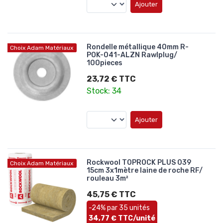
Ajouter
Rondelle métallique 40mm R-
Choix Adam Matériaux
POK-041-ALZN Rawlplug/
100pieces
23,72 € TTC
Stock: 34
Ajouter
Rockwool TOPROCK PLUS 039
Choix Adam Matériaux
15cm 3x1mètre laine de roche RF/
rouleau 3m²
45,75 € TTC
-24% par 35 unités
34,77 € TTC/unité