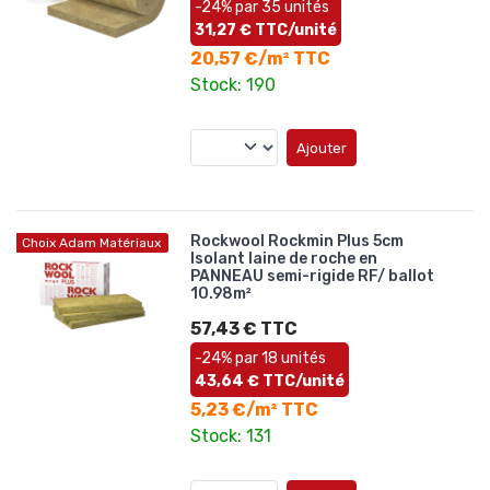
-24% par 35 unités
31,27 € TTC/unité
20,57 €/m² TTC
Stock: 190
Ajouter
Rockwool Rockmin Plus 5cm
Choix Adam Matériaux
Isolant laine de roche en
PANNEAU semi-rigide RF/ ballot
10.98m²
57,43 € TTC
-24% par 18 unités
43,64 € TTC/unité
5,23 €/m² TTC
Stock: 131