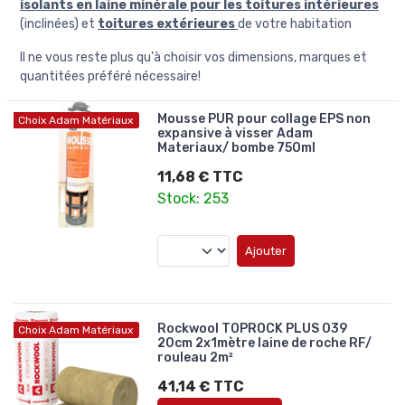
isolants en laine minérale pour les toitures intérieures
(inclinées) et
toitures extérieures
de votre habitation
Il ne vous reste plus qu'à choisir vos dimensions, marques et
quantitées préféré nécessaire!
Mousse PUR pour collage EPS non
Choix Adam Matériaux
expansive à visser Adam
Materiaux/ bombe 750ml
11,68 € TTC
Stock: 253
Ajouter
Rockwool TOPROCK PLUS 039
Choix Adam Matériaux
20cm 2x1mètre laine de roche RF/
rouleau 2m²
41,14 € TTC