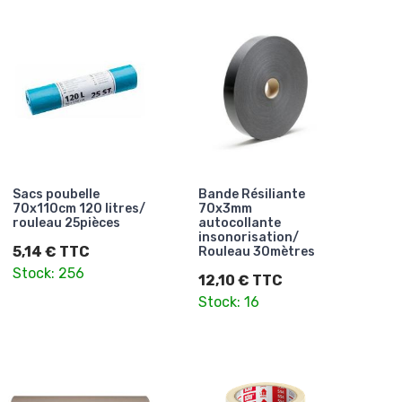
Sacs poubelle
Bande Résiliante
70x110cm 120 litres/
70x3mm
rouleau 25pièces
autocollante
insonorisation/
5,14 € TTC
Rouleau 30mètres
Stock: 256
12,10 € TTC
Stock: 16