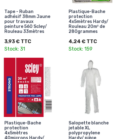
Tape - Ruban
Plastique-Bache
adhésif 38mm Jaune
protection
pour travaux
4x5mètres Hardy/
peinture 560 Scley/
Rouleau 20m² de
Rouleau 33mètres
280grammes
3,93 € TTC
4,24 € TTC
Stock: 31
Stock: 159
Plastique-Bache
Salopette blanche
protection
jetable XL
4x5mètres
polypropylene
40microns Hardy/
Hardy/ pièce