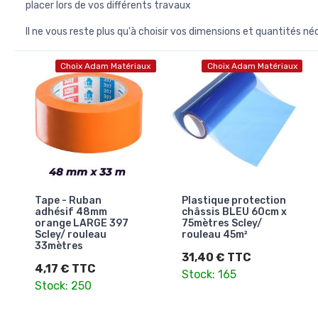
placer lors de vos différents travaux
Il ne vous reste plus qu'à choisir vos dimensions et quantités né
Choix Adam Matériaux
Choix Adam Matériaux
Tape - Ruban
Plastique protection
adhésif 48mm
châssis BLEU 60cm x
orange LARGE 397
75mètres Scley/
Scley/ rouleau
rouleau 45m²
33mètres
31,40 € TTC
4,17 € TTC
Stock: 165
Stock: 250