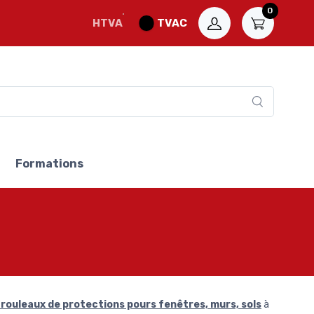
0
HTVA
TVAC
Formations
rouleaux de protections pours fenêtres, murs, sols
à