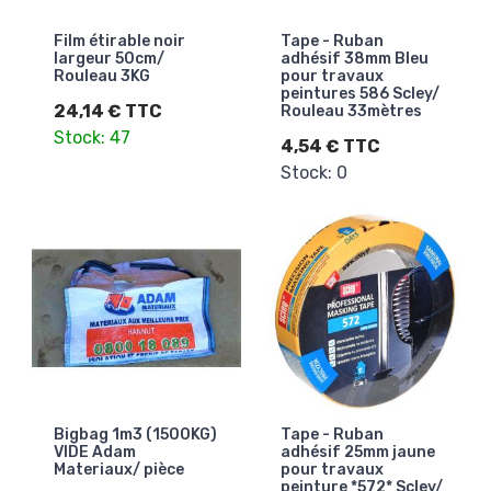
Film étirable noir
Tape - Ruban
largeur 50cm/
adhésif 38mm Bleu
Rouleau 3KG
pour travaux
peintures 586 Scley/
24,14 € TTC
Rouleau 33mètres
Stock: 47
4,54 € TTC
Stock: 0
Bigbag 1m3 (1500KG)
Tape - Ruban
VIDE Adam
adhésif 25mm jaune
Materiaux/ pièce
pour travaux
peinture *572* Scley/