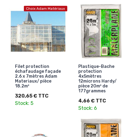
Choix Adam Matériaux
Filet protection
Plastique-Bache
échafaudage façade
protection
2.6 x 7mètres Adam
4x5mètres
Materiaux/ pièce
12microns Hardy/
18.2m²
pièce 20m² de
177grammes
320,65 € TTC
4,66 € TTC
Stock: 5
Stock: 6