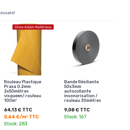
cessaire!
Choix Adam Matériaux
Rouleau Plastique
Bande Résiliante
Praxa 0.2mm
50x3mm
2x50mètres
autocollante
visqueen/ rouleau
insonorisation /
100m²
rouleau 30mètres
64,13 € TTC
9,08 € TTC
0,64 €/m² TTC
Stock: 167
Stock: 283