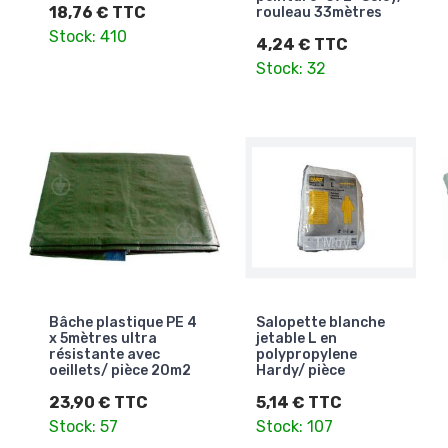
18,76 € TTC
rouleau 33mètres
Stock: 410
4,24 € TTC
Stock: 32
Bâche plastique PE 4
Salopette blanche
x 5mètres ultra
jetable L en
résistante avec
polypropylene
oeillets/ pièce 20m2
Hardy/ pièce
23,90 € TTC
5,14 € TTC
Stock: 57
Stock: 107