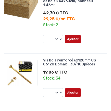
de bois 244x60cm/ panneau
1.46m²
42,70 € TTC
29,25 €/m² TTC
Stock: 2
Ajouter
Vis bois renforcé 6x120mm CS
06120 Domax T30/ 100pièces
19,06 € TTC
Stock: 34
Ajouter