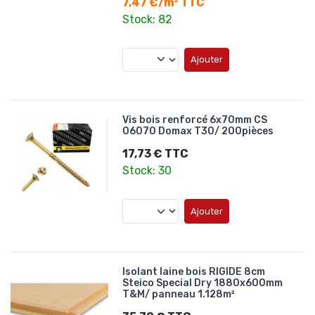
7,47 €/m² TTC
Stock: 82
Ajouter
Vis bois renforcé 6x70mm CS
06070 Domax T30/ 200pièces
17,73 € TTC
Stock: 30
Ajouter
Isolant laine bois RIGIDE 8cm
Steico Special Dry 1880x600mm
T&M/ panneau 1.128m²