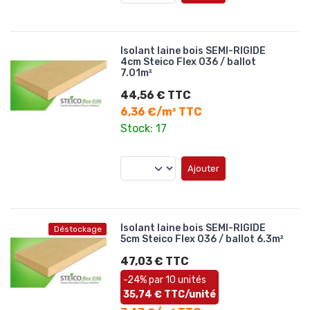
Isolant laine bois SEMI-RIGIDE
4cm Steico Flex 036 / ballot
7.01m²
44,56 € TTC
6,36 €/m² TTC
Stock: 17
Ajouter
Isolant laine bois SEMI-RIGIDE
Déstockage
5cm Steico Flex 036 / ballot 6.3m²
47,03 € TTC
-24% par 10 unités
35,74 € TTC/unité