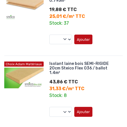
0.795m²
19,88 € TTC
25,01 €/m² TTC
Stock: 37
Ajouter
Isolant laine bois SEMI-RIGIDE
Choix Adam Matériaux
20cm Steico Flex 036 / ballot
1.4m²
43,86 € TTC
31,33 €/m² TTC
Stock: 8
Ajouter