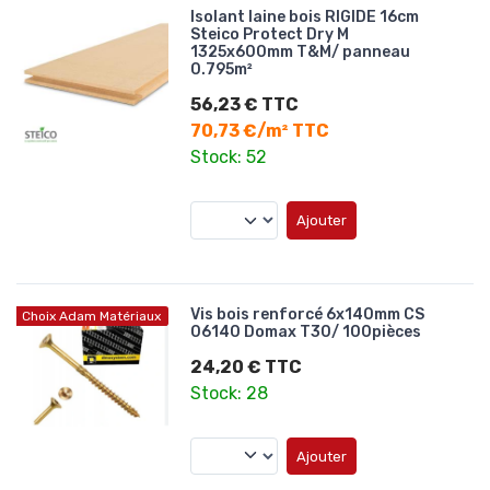
Isolant laine bois RIGIDE 16cm
Steico Protect Dry M
1325x600mm T&M/ panneau
0.795m²
56,23 € TTC
70,73 €/m² TTC
Stock: 52
Ajouter
Vis bois renforcé 6x140mm CS
Choix Adam Matériaux
06140 Domax T30/ 100pièces
24,20 € TTC
Stock: 28
Ajouter