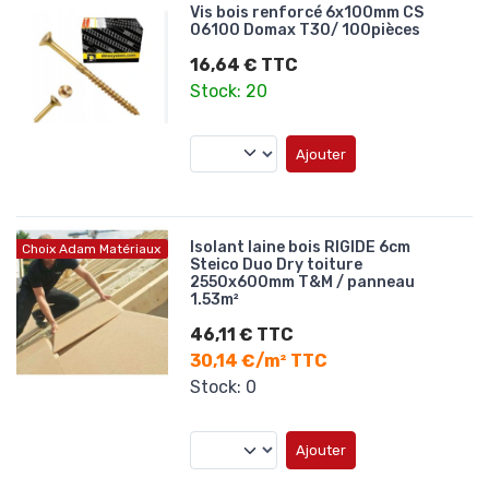
Vis bois renforcé 6x100mm CS
06100 Domax T30/ 100pièces
16,64 € TTC
Stock: 20
Ajouter
Isolant laine bois RIGIDE 6cm
Choix Adam Matériaux
Steico Duo Dry toiture
2550x600mm T&M / panneau
1.53m²
46,11 € TTC
30,14 €/m² TTC
Stock: 0
Ajouter