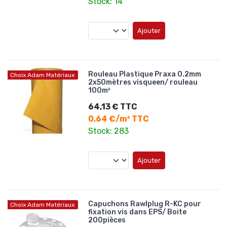
Stock: 14
Ajouter
Rouleau Plastique Praxa 0.2mm
Choix Adam Matériaux
2x50mètres visqueen/ rouleau
100m²
64,13 € TTC
0,64 €/m² TTC
Stock: 283
Ajouter
Capuchons Rawlplug R-KC pour
Choix Adam Matériaux
fixation vis dans EPS/ Boite
200pièces