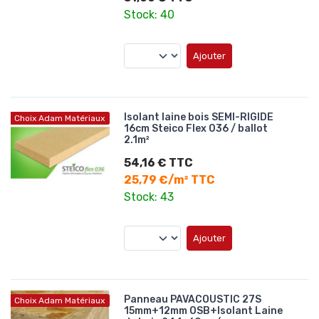
Stock: 40
Ajouter
Isolant laine bois SEMI-RIGIDE
Choix Adam Matériaux
16cm Steico Flex 036 / ballot
2.1m²
54,16 € TTC
25,79 €/m² TTC
Stock: 43
Ajouter
Panneau PAVACOUSTIC 27S
Choix Adam Matériaux
15mm+12mm OSB+Isolant Laine