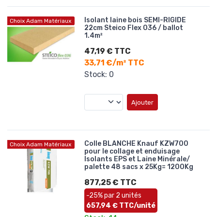
Isolant laine bois SEMI-RIGIDE
Choix Adam Matériaux
22cm Steico Flex 036 / ballot
1.4m²
47,19 € TTC
33,71 €/m² TTC
Stock: 0
Ajouter
Colle BLANCHE Knauf KZW700
Choix Adam Matériaux
pour le collage et enduisage
Isolants EPS et Laine Minérale/
palette 48 sacs x 25Kg= 1200Kg
877,25 € TTC
-25% par 2 unités
657,94 € TTC/unité