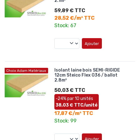
2.1m²
59,89 € TTC
28,52 €/m² TTC
Stock: 67
Ajouter
Isolant laine bois SEMI-RIGIDE
Choix Adam Matériaux
12cm Steico Flex 036 / ballot
2.8m²
50,03 € TTC
-24% par 10 unités
38,03 € TTC/unité
17,87 €/m² TTC
Stock: 99
Ajouter