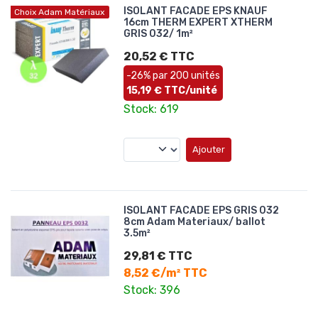
ISOLANT FACADE EPS KNAUF
Choix Adam Matériaux
16cm THERM EXPERT XTHERM
GRIS 032/ 1m²
20,52 € TTC
-26% par 200 unités
15,19 € TTC/unité
Stock: 619
Ajouter
ISOLANT FACADE EPS GRIS 032
8cm Adam Materiaux/ ballot
3.5m²
29,81 € TTC
8,52 €/m² TTC
Stock: 396