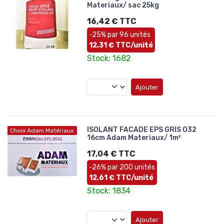
Materiaux/ sac 25kg
16,42 € TTC
-25% par 96 unités
12,31 € TTC/unité
Stock: 1682
Ajouter
ISOLANT FACADE EPS GRIS 032
Choix Adam Matériaux
16cm Adam Materiaux/ 1m²
17,04 € TTC
-26% par 200 unités
12,61 € TTC/unité
Stock: 1834
Ajouter