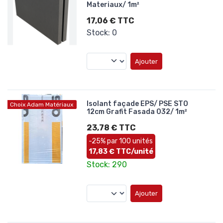
Materiaux/ 1m²
17,06 € TTC
Stock: 0
Ajouter
Isolant façade EPS/ PSE STO
Choix Adam Matériaux
12cm Grafit Fasada 032/ 1m²
23,78 € TTC
-25% par 100 unités
17,83 € TTC/unité
Stock: 290
Ajouter