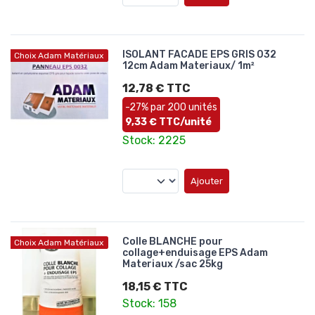
ISOLANT FACADE EPS GRIS 032
Choix Adam Matériaux
12cm Adam Materiaux/ 1m²
12,78 € TTC
-27% par 200 unités
9,33 € TTC/unité
Stock: 2225
Ajouter
Colle BLANCHE pour
Choix Adam Matériaux
collage+enduisage EPS Adam
Materiaux /sac 25kg
18,15 € TTC
Stock: 158