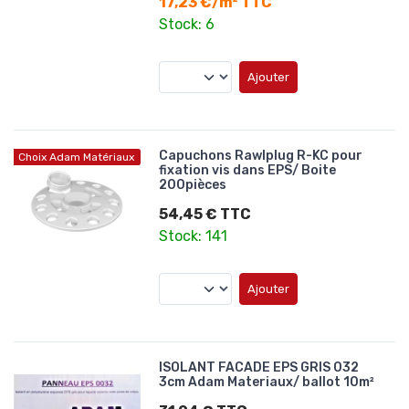
17,23 €/m² TTC
Stock: 6
Ajouter
Capuchons Rawlplug R-KC pour
Choix Adam Matériaux
fixation vis dans EPS/ Boite
200pièces
54,45 € TTC
Stock: 141
Ajouter
ISOLANT FACADE EPS GRIS 032
3cm Adam Materiaux/ ballot 10m²