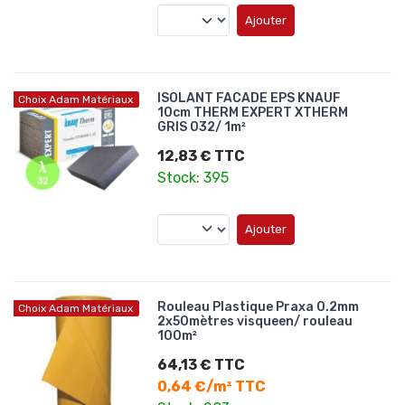
Ajouter
ISOLANT FACADE EPS KNAUF
Choix Adam Matériaux
10cm THERM EXPERT XTHERM
GRIS 032/ 1m²
12,83 € TTC
Stock: 395
Ajouter
Rouleau Plastique Praxa 0.2mm
Choix Adam Matériaux
2x50mètres visqueen/ rouleau
100m²
64,13 € TTC
0,64 €/m² TTC