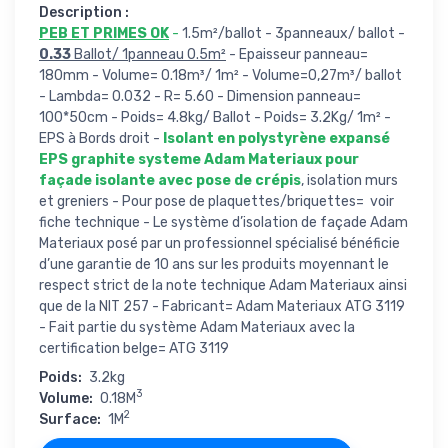
Description :
PEB ET PRIMES OK
-
1.5m²/ballot - 3panneaux/ ballot -
0.33
Ballot/ 1panneau 0.5m²
- Epaisseur panneau=
180mm - Volume= 0.18m³/ 1m² - Volume=0,27m³/ ballot
- Lambda= 0.032 - R= 5.60 - Dimension panneau=
100*50cm - Poids= 4.8kg/ Ballot - Poids= 3.2Kg/ 1m² -
EPS à Bords droit -
Isolant en polystyrène expansé
EPS graphite systeme Adam Materiaux pour
façade isolante avec pose de crépis
, isolation murs
et greniers - Pour pose de plaquettes/briquettes= voir
fiche technique - Le système d’isolation de façade Adam
Materiaux posé par un professionnel spécialisé bénéficie
d’une garantie de 10 ans sur les produits moyennant le
respect strict de la note technique Adam Materiaux ainsi
que de la NIT 257 - Fabricant= Adam Materiaux ATG 3119
- Fait partie du système Adam Materiaux avec la
certification belge= ATG 3119
Poids:
3.2kg
3
Volume:
0.18M
2
Surface:
1M