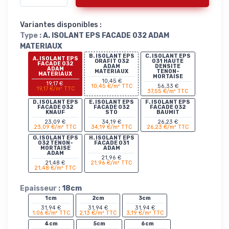
Variantes disponibles :
Type :
A. ISOLANT EPS FACADE 032 ADAM
MATERIAUX
B. ISOLANT EPS
C. ISOLANT EPS
A. ISOLANT EPS
GRAFIT 032
031 HAUTE
FACADE 032
ADAM
DENSITE
ADAM
MATERIAUX
TENON-
MATERIAUX
MORTAISE
10,45 €
19,17 €
10,45 €/m² TTC
56,33 €
19,17 €/m² TTC
37,55 €/m² TTC
D. ISOLANT EPS
E. ISOLANT EPS
F. ISOLANT EPS
FACADE 032
FACADE 032
FACADE 032
KNAUF
STO
BAUMIT
23,09 €
34,19 €
26,23 €
23,09 €/m² TTC
34,19 €/m² TTC
26,23 €/m² TTC
G. ISOLANT EPS
H. ISOLANT EPS
032 TENON-
FACADE 031
MORTAISE
ADAM
ADAM
21,96 €
21,48 €
21,96 €/m² TTC
21,48 €/m² TTC
Epaisseur :
18cm
1cm
2cm
3cm
31,94 €
31,94 €
31,94 €
1,06 €/m² TTC
2,13 €/m² TTC
3,19 €/m² TTC
4cm
5cm
6cm