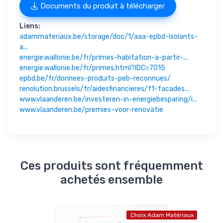
Documents du produit à télécharger
Liens:
adammateriaux.be/storage/doc/1/aaa-epbd-isolants-
a...
energie.wallonie.be/fr/primes-habitation-a-partir-...
energie.wallonie.be/fr/primes.html?IDC=7015
epbd.be/fr/donnees-produits-peb-reconnues/
renolution.brussels/fr/aidesfinancieres/f1-facades...
www.vlaanderen.be/investeren-in-energiebesparing/i...
www.vlaanderen.be/premies-voor-renovatie
Ces produits sont fréquemment
achetés ensemble
Choix Adam Matériaux