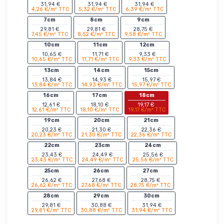
31,94 €
31,94 €
31,94 €
4,26 €/m² TTC
5,32 €/m² TTC
6,39 €/m² TTC
7cm
8cm
9cm
29,81 €
29,81 €
28,75 €
7,45 €/m² TTC
8,52 €/m² TTC
9,58 €/m² TTC
10cm
11cm
12cm
10,65 €
11,71 €
9,33 €
10,65 €/m² TTC
11,71 €/m² TTC
9,33 €/m² TTC
13cm
14cm
15cm
13,84 €
14,93 €
15,97 €
13,84 €/m² TTC
14,93 €/m² TTC
15,97 €/m² TTC
16cm
17cm
18cm
12,61 €
18,10 €
19,17 €
12,61 €/m² TTC
18,10 €/m² TTC
19,17 €/m² TTC
19cm
20cm
21cm
20,23 €
21,30 €
22,36 €
20,23 €/m² TTC
21,30 €/m² TTC
22,36 €/m² TTC
22cm
23cm
24cm
23,43 €
24,49 €
25,56 €
23,43 €/m² TTC
24,49 €/m² TTC
25,56 €/m² TTC
25cm
26cm
27cm
26,62 €
27,68 €
28,75 €
26,62 €/m² TTC
27,68 €/m² TTC
28,75 €/m² TTC
28cm
29cm
30cm
29,81 €
30,88 €
31,94 €
29,81 €/m² TTC
30,88 €/m² TTC
31,94 €/m² TTC