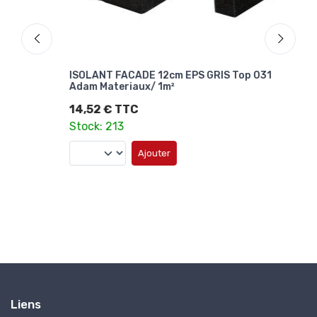
ERM
ISOLANT FACADE 12cm EPS GRIS Top 031
ISO
Adam Materiaux/ 1m²
Mate
14,52 € TTC
31,
Stock: 213
2,1
Stoc
Ajouter
Liens