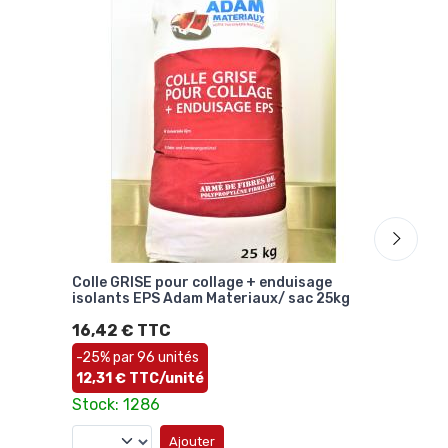
Colle GRISE pour collage + enduisage
File
isolants EPS Adam Materiaux/ sac 25kg
145
50m
16,42 € TTC
66,
-25% par 96 unités
1,3
12,31 € TTC/unité
Stoc
Stock: 1286
Ajouter