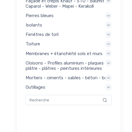
Façade et crépis Knauf - STO - Baumit -
21
Caparol - Weber - Mapei - Kerakoll
euses
Pierres bleues
ons -
21
Isolants
ges
Fenêtres de toit
açade
144
is
Toiture
ges
Membranes + étanchéité sols et murs
143
Cloisons - Profiles aluminium - plaques
nage
plâtre - plâtres - peintures intérieures
ges
Mortiers - ciments - sables - béton - bois
181
ge
Outillages
ges
156
erie