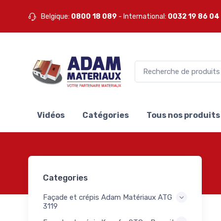
ux -
13
Belgique:
0800 18 089
- International:
0032 19 86 04
is -
14
-
euses
40
ons
32
ge
Vidéos
Catégories
Tous nos produits
ls
6
ls
9
ques
ux et
100
Categories
oires
 -
Façade et crépis Adam Matériaux ATG
ns -
13
3119
s