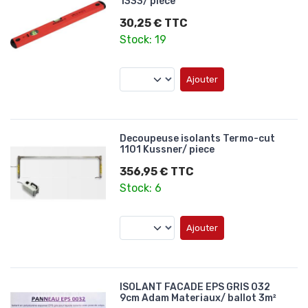
1333/ pièce
30,25 € TTC
Stock: 19
Ajouter
Decoupeuse isolants Termo-cut
1101 Kussner/ piece
356,95 € TTC
Stock: 6
Ajouter
ISOLANT FACADE EPS GRIS 032
9cm Adam Materiaux/ ballot 3m²