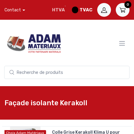
0
HTVA
TVAC
Contact
Façade isolante Kerakoll
Colle Grise Kerakoll Klima U pour
Choix Adam Matériaux