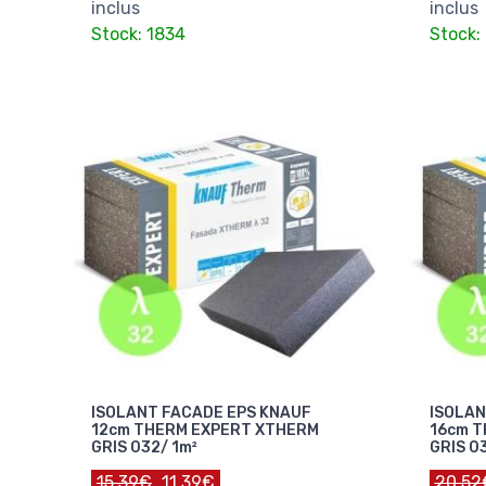
inclus
inclus
Stock: 1834
Stock:
ISOLANT FACADE EPS KNAUF
ISOLAN
12cm THERM EXPERT XTHERM
16cm T
GRIS 032/ 1m²
GRIS 0
15.39€
11.39€
20.52