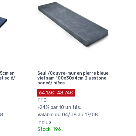
.5cm en
Seuil/Couvre-mur en pierre bleue
et scié/
vietnam 100x30x4cm Bluestone
poncé/ pièce
64.13€
48.74€
TTC
-24% par 10 unités.
08
Valable du 04/08 au 17/08
inclus
Stock: 196