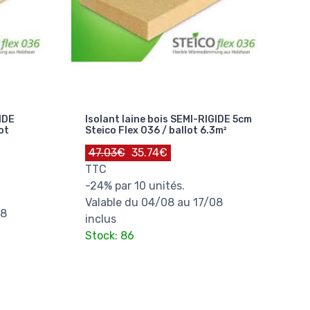
IDE
Isolant laine bois SEMI-RIGIDE 5cm
ot
Steico Flex 036 / ballot 6.3m²
47.03€
35.74€
TTC
-24% par 10 unités.
Valable du 04/08 au 17/08
08
inclus
Stock: 86