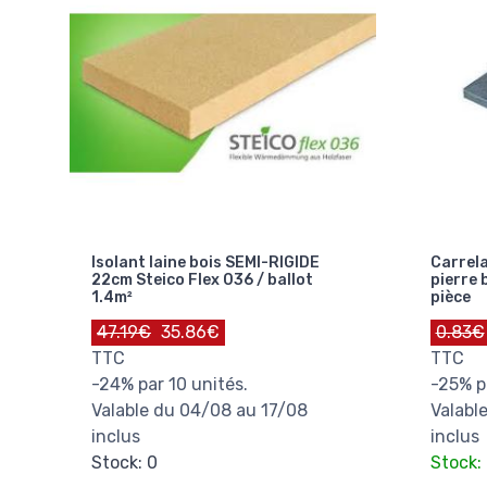
Isolant laine bois SEMI-RIGIDE
Carrela
22cm Steico Flex 036 / ballot
pierre 
1.4m²
pièce
47.19€
35.86€
0.83€
TTC
TTC
-24% par 10 unités.
-25% p
Valable du 04/08 au 17/08
Valabl
inclus
inclus
Stock: 0
Stock: