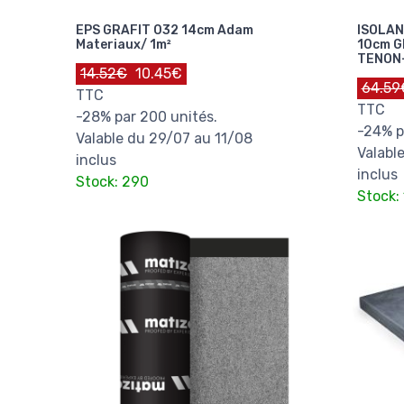
EPS GRAFIT 032 14cm Adam
ISOLAN
Materiaux/ 1m²
10cm G
TENON-
14.52€
10.45€
64.59
TTC
TTC
-28% par 200 unités.
-24% p
Valable du 29/07 au 11/08
Valabl
inclus
inclus
Stock: 290
Stock: 