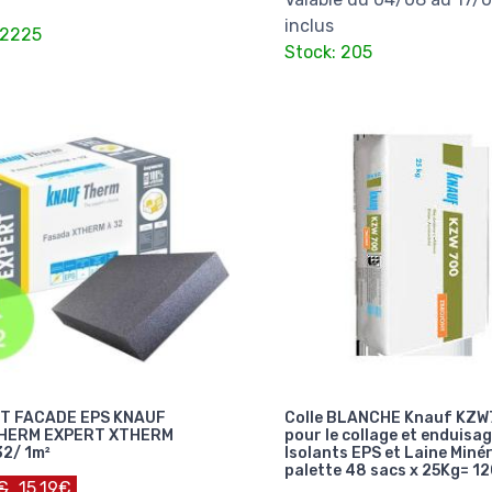
inclus
 2225
Stock: 205
T FACADE EPS KNAUF
Colle BLANCHE Knauf KZ
HERM EXPERT XTHERM
pour le collage et enduisa
32/ 1m²
Isolants EPS et Laine Miné
palette 48 sacs x 25Kg= 1
€
15.19€