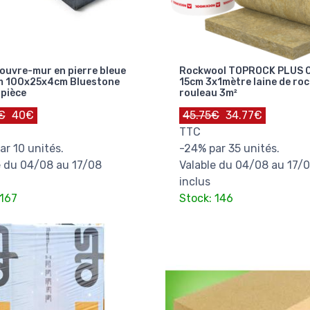
ouvre-mur en pierre bleue
Rockwool TOPROCK PLUS 
m 100x25x4cm Bluestone
15cm 3x1mètre laine de ro
pièce
rouleau 3m²
€
40€
45.75€
34.77€
TTC
ar 10 unités.
-24% par 35 unités.
e du 04/08 au 17/08
Valable du 04/08 au 17/
inclus
 167
Stock: 146