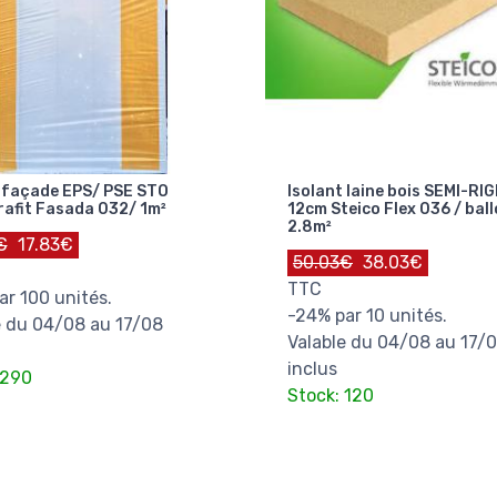
t façade EPS/ PSE STO
Isolant laine bois SEMI-RIG
afit Fasada 032/ 1m²
12cm Steico Flex 036 / ball
2.8m²
€
17.83€
50.03€
38.03€
TTC
ar 100 unités.
-24% par 10 unités.
e du 04/08 au 17/08
Valable du 04/08 au 17/
inclus
 290
Stock: 120