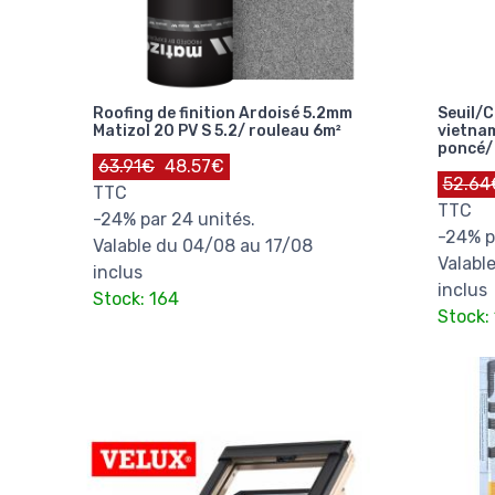
Roofing de finition Ardoisé 5.2mm
Seuil/C
Matizol 20 PV S 5.2/ rouleau 6m²
vietna
poncé/ 
63.91€
48.57€
52.64
TTC
TTC
-24% par 24 unités.
-24% p
Valable du 04/08 au 17/08
Valabl
inclus
inclus
Stock: 164
Stock: