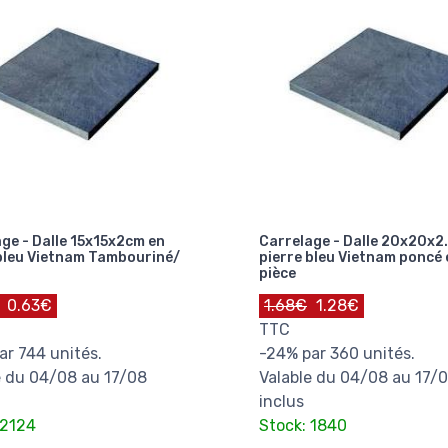
ge - Dalle 15x15x2cm en
Carrelage - Dalle 20x20x2
bleu Vietnam Tambouriné/
pierre bleu Vietnam poncé 
pièce
0.63€
1.68€
1.28€
TTC
ar 744 unités.
-24% par 360 unités.
e du 04/08 au 17/08
Valable du 04/08 au 17/
inclus
 2124
Stock: 1840