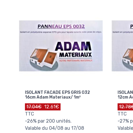
ISOLANT FACADE EPS GRIS 032
ISOLAN
16cm Adam Materiaux/ 1m²
12cm A
17.04€
12.61€
12.78
TTC
TTC
-26% par 200 unités.
-27% p
Valable du 04/08 au 17/08
Valabl