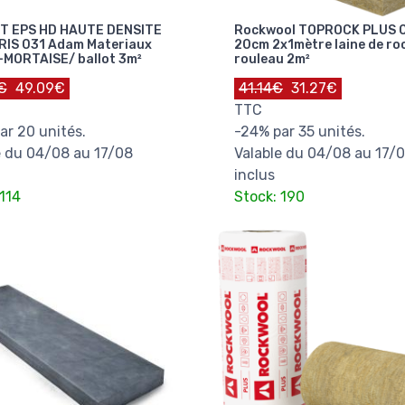
T EPS HD HAUTE DENSITE
Rockwool TOPROCK PLUS 
RIS 031 Adam Materiaux
20cm 2x1mètre laine de ro
MORTAISE/ ballot 3m²
rouleau 2m²
€
49.09€
41.14€
31.27€
TTC
ar 20 unités.
-24% par 35 unités.
e du 04/08 au 17/08
Valable du 04/08 au 17/
inclus
114
Stock: 190