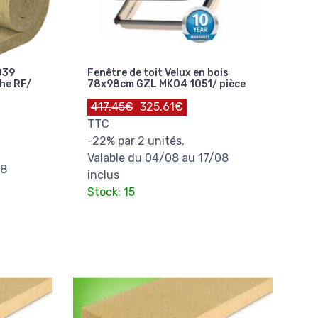
039
Fenêtre de toit Velux en bois
che RF/
78x98cm GZL MK04 1051/ pièce
417.45€
325.61€
TTC
-22% par 2 unités.
Valable du 04/08 au 17/08
08
inclus
Stock: 15