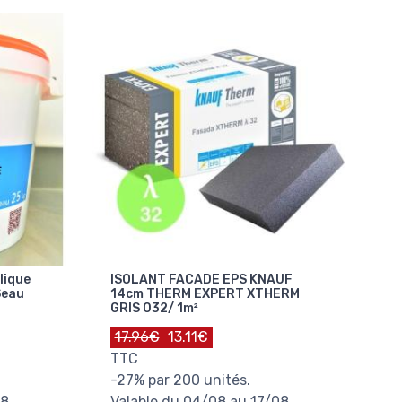
lique
ISOLANT FACADE EPS KNAUF
Seau
14cm THERM EXPERT XTHERM
GRIS 032/ 1m²
17.96€
13.11€
TTC
-27% par 200 unités.
08
Valable du 04/08 au 17/08