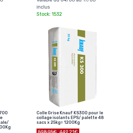
inclus
Stock: 1532
W700
Colle Grise Knauf KS300 pour le
ge
collage isolants EPS/ palette 48
rale/
sacs x 25kg= 1200Kg
200Kg
598.95€
449.21€