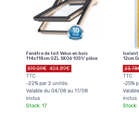
Fenêtre de toit Velux en bois
Isolan
114x118cm GZL SK06 1051/ pièce
12cm Gr
519.09€
404.89€
23.78
TTC
TTC
-22% par 2 unités.
-25% p
Valable du 04/08 au 17/08
Valabl
inclus
inclus
Stock: 17
Stock: