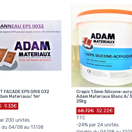
T FACADE EPS GRIS 032
Crepis 1.5mm Silicone-acry
dam Materiaux/ 1m²
Adam Materiaux Blanc A/ 
25kg
€
9.33€
68.72€
52.22€
TTC
ar 200 unités.
-24% par 24 unités.
e du 04/08 au 17/08
Valable du 04/08 au 17/