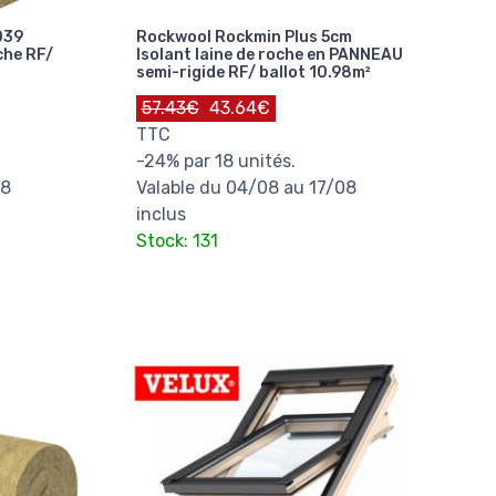
039
Rockwool Rockmin Plus 5cm
che RF/
Isolant laine de roche en PANNEAU
semi-rigide RF/ ballot 10.98m²
57.43€
43.64€
TTC
-24% par 18 unités.
08
Valable du 04/08 au 17/08
inclus
Stock: 131