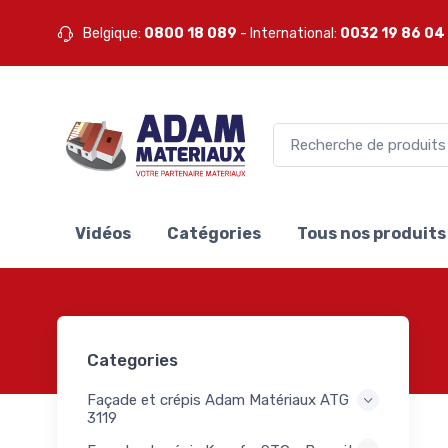
nts XPS
Belgique:
0800 18 089
- International:
0032 19 86 04
17
des
lées
nts
our
33
t
es
nts
our
Vidéos
Catégories
Tous nos produits
tions
30
rs
rés
à
5
Categories
peurs
1
lants
Façade et crépis Adam Matériaux ATG
s et
3119
s pour
118