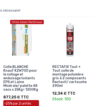
és nécessaire!
Choix Adam Matériaux
Colle BLANCHE
RECTAFIX Tout +
Knauf KZW700 pour
Tout colle de
le collage et
montage polymère
enduisage Isolants
gris à 2 composants
EPS et Laine
Rectavit/ cartouche
Minérale/ palette 48
290ml
sacs x 25Kg= 1200Kg
12,34 € TTC
877,25 € TTC
Stock: 100
-25% par 2 unités