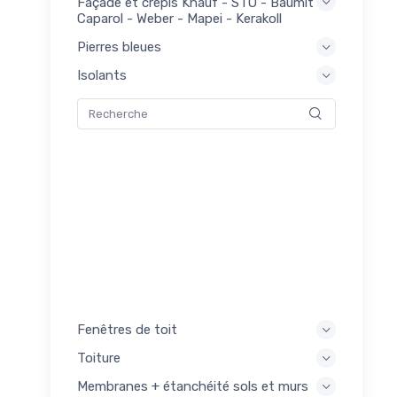
Façade et crépis Knauf - STO - Baumit -
Caparol - Weber - Mapei - Kerakoll
Pierres bleues
uses
9
lants
Isolants
s pour
69
Fenêtres de toit
Toiture
Membranes + étanchéité sols et murs