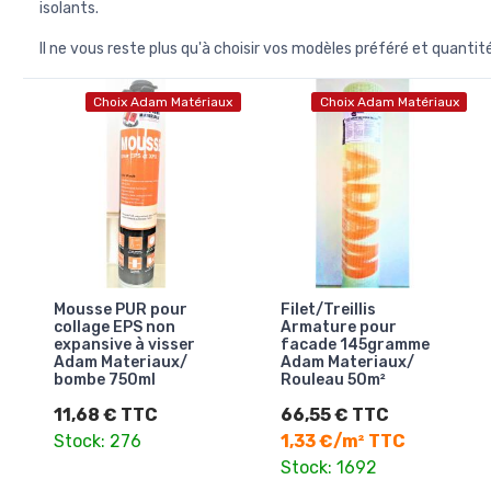
isolants.
Il ne vous reste plus qu'à choisir vos modèles préféré et quantit
Choix Adam Matériaux
Choix Adam Matériaux
Mousse PUR pour
Filet/Treillis
collage EPS non
Armature pour
expansive à visser
facade 145gramme
Adam Materiaux/
Adam Materiaux/
bombe 750ml
Rouleau 50m²
11,68 € TTC
66,55 € TTC
Stock: 276
1,33 €/m² TTC
Stock: 1692