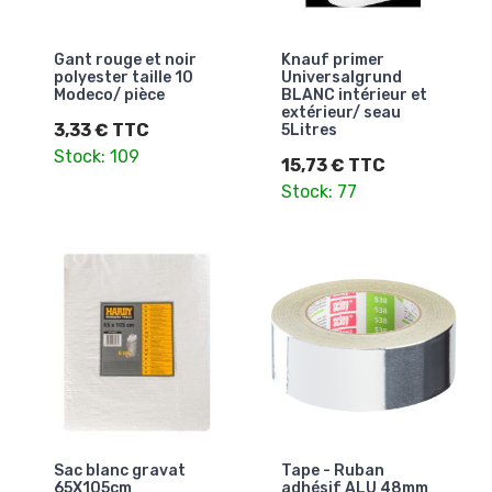
Gant rouge et noir
Knauf primer
polyester taille 10
Universalgrund
Modeco/ pièce
BLANC intérieur et
extérieur/ seau
3,33 € TTC
5Litres
Stock: 109
15,73 € TTC
Stock: 77
Sac blanc gravat
Tape - Ruban
65X105cm
adhésif ALU 48mm