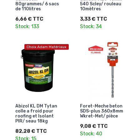
80grammes/ 6 sacs
540 Scley/ rouleau
de 110litres
10mètres
6,66 € TTC
3,33 € TTC
Stock: 133
Stock: 34
Choix Adam Matériaux
Abizol KL DM Tytan
Foret-Meche beton
colle a froid pour
SDS-plus 360x8mm
roofing et Isolant
Wkret-Met/ pièce
PIR/ seau 18kg
9,08 € TTC
82,28 € TTC
Stock: 40
Stock: 15