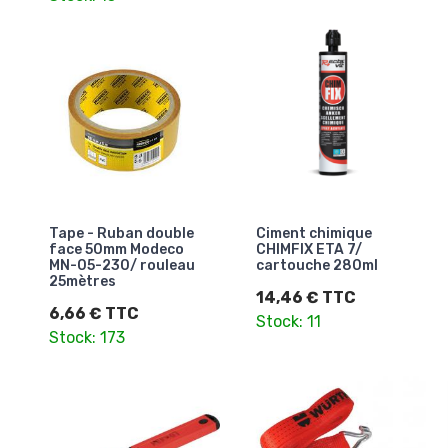
Tape - Ruban double
Ciment chimique
face 50mm Modeco
CHIMFIX ETA 7/
MN-05-230/ rouleau
cartouche 280ml
25mètres
14,46 € TTC
6,66 € TTC
Stock: 11
Stock: 173