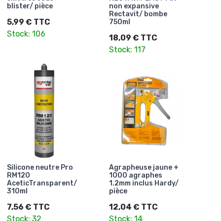
blister/ pièce
non expansive
Rectavit/ bombe
5,99 € TTC
750ml
Stock: 106
18,09 € TTC
Stock: 117
Silicone neutre Pro
Agrapheuse jaune +
RM120
1000 agraphes
AceticTransparent/
1.2mm inclus Hardy/
310ml
pièce
7,56 € TTC
12,04 € TTC
Stock: 32
Stock: 14