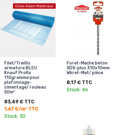
Choix Adam Matériaux
Filet/Treillis
Foret-Meche beton
armature BLEU
SDS-plus 310x10mm
Knauf Profix
Wkret-Met/ pièce
110gramme pour
8,17 € TTC
plafonnage-
cimentage/ rouleau
Stock: 46
50m²
83,49 € TTC
1,67 €/m² TTC
Stock: 30