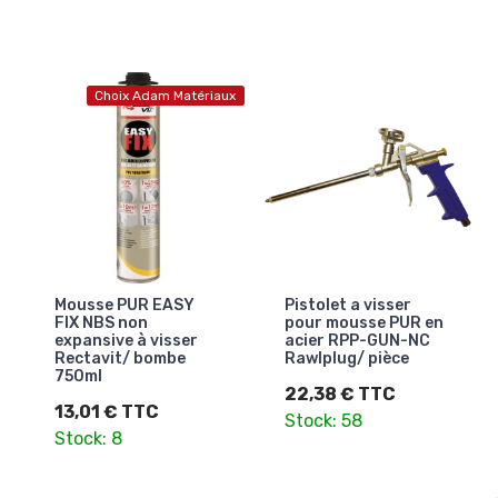
Choix Adam Matériaux
Mousse PUR EASY
Pistolet a visser
FIX NBS non
pour mousse PUR en
expansive à visser
acier RPP-GUN-NC
Rectavit/ bombe
Rawlplug/ pièce
750ml
22,38 € TTC
13,01 € TTC
Stock: 58
Stock: 8