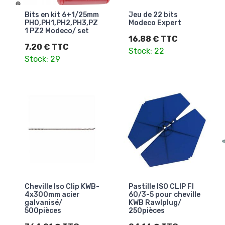
Bits en kit 6+1/25mm
Jeu de 22 bits
PH0,PH1,PH2,PH3,PZ
Modeco Expert
1 PZ2 Modeco/ set
16,88 € TTC
7,20 € TTC
Stock: 22
Stock: 29
Cheville Iso Clip KWB-
Pastille ISO CLIP FI
4x300mm acier
60/3-5 pour cheville
galvanisé/
KWB Rawlplug/
500pièces
250pièces