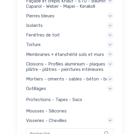
Façade et crépis Knauf - STO - Baumit -
Caparol - Weber - Mapei - Kerakoll
Pierres bleues
Isolants
Fenêtres de toit
voir
167
lles
Toiture
41
Membranes + étanchéité sols et murs
nts
Cloisons - Profiles aluminium - plaques
lles à
6
plâtre - plâtres - peintures intérieures
er
bois
Mortiers - ciments - sables - béton - bois
58
our
Outillages
8
és
Protections - Tapes - Sacs
fonds
23
jons
Mousses - Silicones
5
Visseries - Chevilles
forante
lles
8