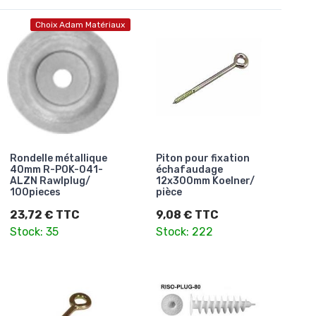
Choix Adam Matériaux
Rondelle métallique
Piton pour fixation
40mm R-POK-041-
échafaudage
ALZN Rawlplug/
12x300mm Koelner/
100pieces
pièce
23,72 € TTC
9,08 € TTC
Stock: 35
Stock: 222