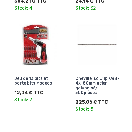
364,21 € TTC
24,14 € TTC
Stock: 4
Stock: 32
Jeu de 13 bits et
Cheville Iso Clip KWB-
porte bits Modeco
4x180mm acier
galvanisé/
12,04 € TTC
500pièces
Stock: 7
225,06 € TTC
Stock: 5