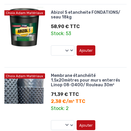
Abizol S etancheite FONDATIONS/
Choix Adam Matériaux
seau 18kg
58,90 € TTC
Stock: 53
Ajouter
Membrane étanchéité
Choix Adam Matériaux
1.5x20mètres pour murs enterrés
Linop 08-D400/ Rouleau 30m²
71,39 € TTC
2,38 €/m² TTC
Stock: 2
Ajouter