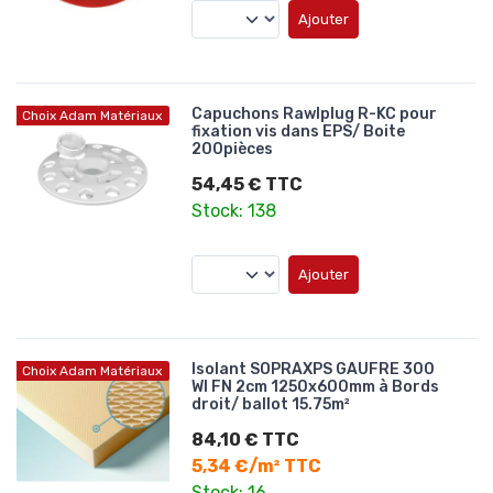
Ajouter
Capuchons Rawlplug R-KC pour
Choix Adam Matériaux
fixation vis dans EPS/ Boite
200pièces
54,45 € TTC
Stock: 138
Ajouter
Isolant SOPRAXPS GAUFRE 300
Choix Adam Matériaux
WI FN 2cm 1250x600mm à Bords
droit/ ballot 15.75m²
84,10 € TTC
5,34 €/m² TTC
Stock: 16