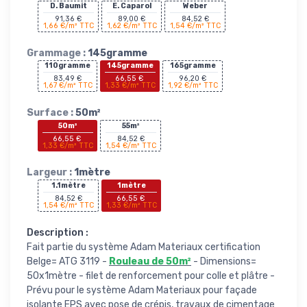
D. Baumit
E. Caparol
Weber
91,36 €
89,00 €
84,52 €
1,66 €/m² TTC
1,62 €/m² TTC
1,54 €/m² TTC
Grammage :
145gramme
110gramme
145gramme
165gramme
83,49 €
66,55 €
96,20 €
1,67 €/m² TTC
1,33 €/m² TTC
1,92 €/m² TTC
Surface :
50m²
50m²
55m²
66,55 €
84,52 €
1,33 €/m² TTC
1,54 €/m² TTC
Largeur :
1mètre
1.1mètre
1mètre
84,52 €
66,55 €
1,54 €/m² TTC
1,33 €/m² TTC
Description :
Fait partie du système Adam Materiaux certification
Belge= ATG 3119 -
Rouleau de 50m²
- Dimensions=
50x1mètre - filet de renforcement pour colle et plâtre -
Prévu pour le système Adam Materiaux pour façade
isolante EPS avec pose de crépis, travaux de cimentage