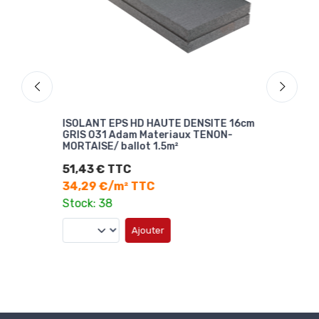
Adam
ISOLANT EPS HD HAUTE DENSITE 16cm
Isol
GRIS 031 Adam Materiaux TENON-
Fasa
MORTAISE/ ballot 1.5m²
38,
51,43 € TTC
Sto
34,29 €/m² TTC
Stock: 38
Ajouter