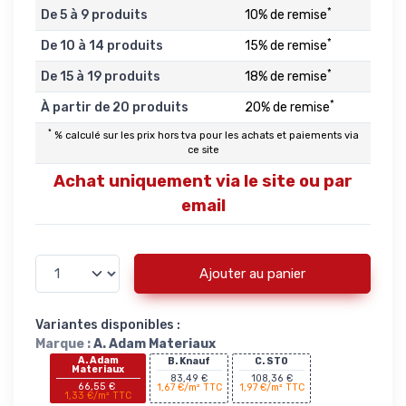
*
De 5 à 9 produits
10% de remise
*
De 10 à 14 produits
15% de remise
*
De 15 à 19 produits
18% de remise
*
À partir de 20 produits
20% de remise
*
% calculé sur les prix hors tva pour les achats et paiements via
ce site
Achat uniquement via le site ou par
email
Ajouter au panier
Variantes disponibles :
Marque :
A. Adam Materiaux
A. Adam
B. Knauf
C. STO
Materiaux
83,49 €
108,36 €
66,55 €
1,67 €/m² TTC
1,97 €/m² TTC
1,33 €/m² TTC