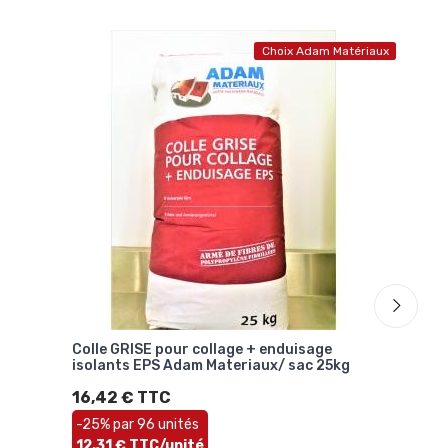
Choix Adam Matériaux
Colle GRISE pour collage + enduisage
Corn
isolants EPS Adam Materiaux/ sac 25kg
+ Fi
16,42 € TTC
118
Stoc
-25% par 96 unités
12,31 € TTC/unité