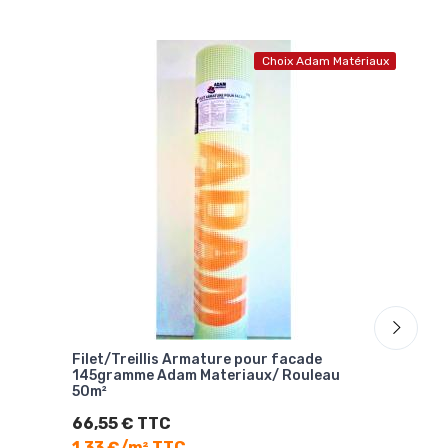
Choix Adam Matériaux
Filet/Treillis Armature pour facade
Coll
145gramme Adam Materiaux/ Rouleau
isol
50m²
16,
66,55 € TTC
-25%
1,33 €/m² TTC