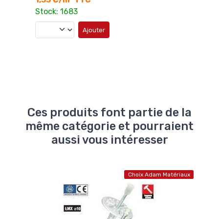
12,
Stock: 1683
Stoc
Ajouter
Ces produits font partie de la
même catégorie et pourraient
aussi vous intéresser
atériaux
Choix Adam Matériaux