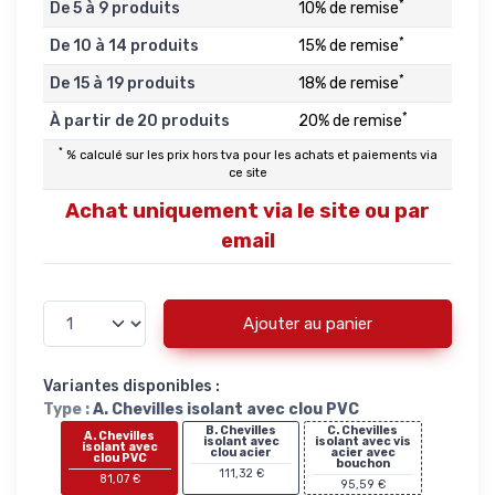
*
De 5 à 9 produits
10% de remise
*
De 10 à 14 produits
15% de remise
*
De 15 à 19 produits
18% de remise
*
À partir de 20 produits
20% de remise
*
% calculé sur les prix hors tva pour les achats et paiements via
ce site
Achat uniquement via le site ou par
email
Ajouter au panier
Variantes disponibles :
Type :
A. Chevilles isolant avec clou PVC
B. Chevilles
C. Chevilles
A. Chevilles
isolant avec
isolant avec vis
isolant avec
clou acier
acier avec
clou PVC
bouchon
111,32 €
81,07 €
95,59 €