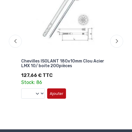
er
Chevilles ISOLANT 180x10mm Clou Acier
Frai
LMX 10/ boite 200pièces
bouc
127,66 € TTC
18,
Stock: 86
Stoc
Ajouter