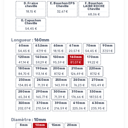
D. Fraise
E. Bouchon EPS
F. Bouchon
cheville
Cheville
LAINE ROCHE
Cheville
18,15 €
32,67 €
68,06 €
G. Capuchon
Cheville
54,45 €
Longueur :
160mm
60mm
63.5mm
65mm
67mm
70mm
90mm
54,45 €
47,19 €
18,15 €
20,57 €
54,45 €
37,51 €
120mm
140mm
150mm
160mm
170mm
41,14 €
59,29 €
95,59 €
81,07 €
99,22 €
180mm
190mm
200mm
210mm
220mm
84,70 €
113,14 €
87,12 €
126,49 €
87,12 €
230mm
240mm
250mm
260mm
270mm
134,85 €
71,39 €
143,99 €
76,23 €
155,49 €
280mm
290mm
300mm
310mm
330mm
65,34 €
165,77 €
71,39 €
176,66 €
187,55 €
350mm
370mm
390mm
410mm
430mm
202,07 €
210,54 €
216,59 €
225,06 €
235,95 €
Diamètre :
10mm
8mm
10mm
15mm
20mm