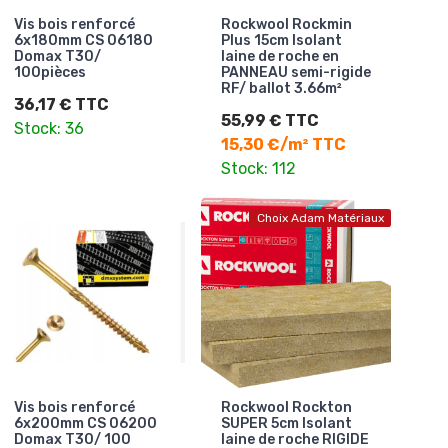
Vis bois renforcé
Rockwool Rockmin
6x180mm CS 06180
Plus 15cm Isolant
Domax T30/
laine de roche en
100pièces
PANNEAU semi-rigide
RF/ ballot 3.66m²
36,17 € TTC
55,99 € TTC
Stock: 36
15,30 €/m² TTC
Stock: 112
Choix Adam Matériaux
Vis bois renforcé
Rockwool Rockton
6x200mm CS 06200
SUPER 5cm Isolant
Domax T30/ 100
laine de roche RIGIDE