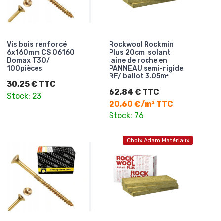
Vis bois renforcé
Rockwool Rockmin
6x160mm CS 06160
Plus 20cm Isolant
Domax T30/
laine de roche en
100pièces
PANNEAU semi-rigide
RF/ ballot 3.05m²
30,25 € TTC
62,84 € TTC
Stock: 23
20,60 €/m² TTC
Stock: 76
Choix Adam Matériaux