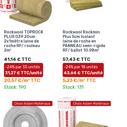
Rockwool TOPROCK
Rockwool Rockmin
PLUS 039 20cm
Plus 5cm Isolant
2x1mètre laine de
laine de roche en
roche RF/ rouleau
PANNEAU semi-rigide
2m²
RF/ ballot 10.98m²
41,14 € TTC
57,43 € TTC
-24% par 35 unités
-24% par 18 unités
31,27 € TTC/unité
43,64 € TTC/unité
20,57 €/m² TTC
5,23 €/m² TTC
Stock: 190
Stock: 131
Choix Adam Matériaux
Choix Adam Matériaux