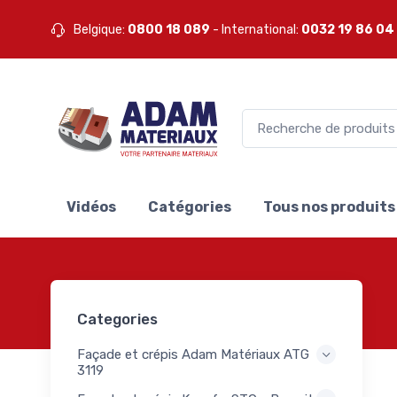
nts XPS
Belgique:
0800 18 089
- International:
0032 19 86 04
17
des
lées
nts
our
33
t
es
nts
our
Vidéos
Catégories
Tous nos produits
tions
30
rs
rés
à
5
Categories
peurs
1
lants
Façade et crépis Adam Matériaux ATG
s et
3119
s pour
118