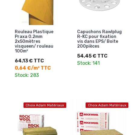
Rouleau Plastique
Capuchons Rawlplug
Praxa 0.2mm
R-KC pour fixation
2x50mètres
vis dans EPS/ Boite
visqueen/ rouleau
200pièces
100m²
54,45 € TTC
64,13 € TTC
Stock: 141
0,64 €/m² TTC
Stock: 283
Choix Adam Matériaux
Choix Adam Matériaux