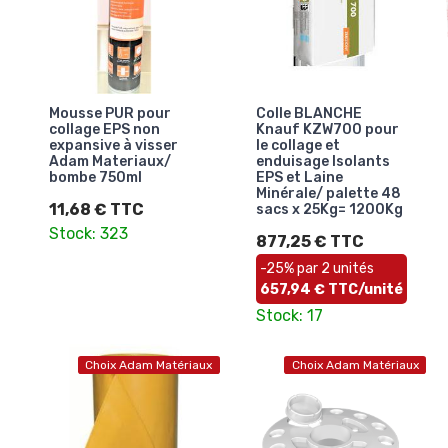
Mousse PUR pour
Colle BLANCHE
collage EPS non
Knauf KZW700 pour
expansive à visser
le collage et
Adam Materiaux/
enduisage Isolants
bombe 750ml
EPS et Laine
Minérale/ palette 48
11,68 € TTC
sacs x 25Kg= 1200Kg
Stock: 323
877,25 € TTC
-25% par 2 unités
657,94 € TTC/unité
Stock: 17
Choix Adam Matériaux
Choix Adam Matériaux