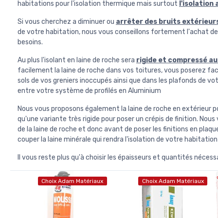
habitations pour l'isolation thermique mais surtout
l'isolation
Si vous cherchez a diminuer ou
arrêter des bruits extérieur
de votre habitation, nous vous conseillons fortement l'achat de
besoins.
Au plus l'isolant en laine de roche sera
rigide et compressé au 
facilement la laine de roche dans vos toitures, vous poserez fac
sols de vos greniers inoccupés ainsi que dans les plafonds de v
entre votre système de profilés en Aluminium
Nous vous proposons également la laine de roche en extérieur pour
qu'une variante très rigide pour poser un crépis de finition. N
de la laine de roche et donc avant de poser les finitions en plaq
couper la laine minérale qui rendra l'isolation de votre habitation
Il vous reste plus qu'à choisir les épaisseurs et quantités nécessa
Choix Adam Matériaux
Choix Adam Matériaux