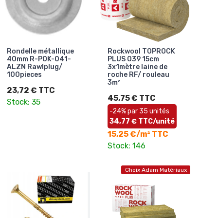
Rondelle métallique
Rockwool TOPROCK
40mm R-POK-041-
PLUS 039 15cm
ALZN Rawlplug/
3x1mètre laine de
100pieces
roche RF/ rouleau
3m²
23,72 € TTC
45,75 € TTC
Stock: 35
-24% par 35 unités
34,77 € TTC/unité
15,25 €/m² TTC
Stock: 146
Choix Adam Matériaux