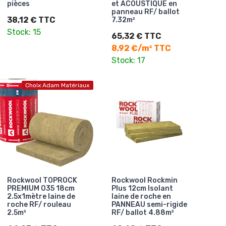
pièces
et ACOUSTIQUE en
panneau RF/ ballot
38,12 € TTC
7.32m²
Stock: 15
65,32 € TTC
8,92 €/m² TTC
Stock: 17
Choix Adam Matériaux
Rockwool TOPROCK
Rockwool Rockmin
PREMIUM 035 18cm
Plus 12cm Isolant
2.5x1mètre laine de
laine de roche en
roche RF/ rouleau
PANNEAU semi-rigide
2.5m²
RF/ ballot 4.88m²