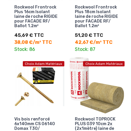
Rockwool Frontrock
Rockwool Frontrock
Plus 16cm Isolant
Plus 18cm Isolant
laine de roche RIGIDE
laine de roche RIGIDE
pour FACADE RF/
pour FACADE RF/
Ballot 1.2m²
Ballot 1.2m²
45,69 € TTC
51,20 € TTC
38,08 €/m² TTC
42,67 €/m² TTC
Stock: 86
Stock: 87
Choix Adam Matériaux
Choix Adam Matériaux
Vis bois renforcé
Rockwool TOPROCK
6x140mm CS 06140
PLUS 039 10cm 2x
Domax T30/
(2x1mètre) laine de