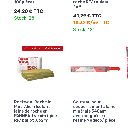
100pièces
roche RF/ rouleau
4m²
24,20 € TTC
41,29 € TTC
Stock: 28
10,32 €/m² TTC
Stock: 121
Choix Adam Matériaux
Rockwool Rockmin
Couteau pour
Plus 7.5cm Isolant
couper Isolants laine
laine de roche en
minérale 340mm
PANNEAU semi-rigide
avec poignée en
RF/ ballot 7.32m²
résine Modeco/ pièce