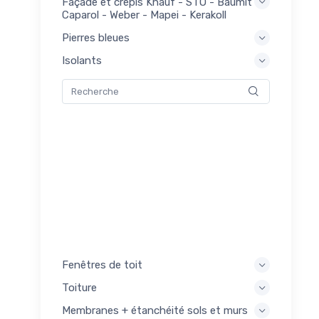
Façade et crépis Knauf - STO - Baumit -
Caparol - Weber - Mapei - Kerakoll
Pierres bleues
uses
9
lants
Isolants
s pour
69
Fenêtres de toit
Toiture
Membranes + étanchéité sols et murs