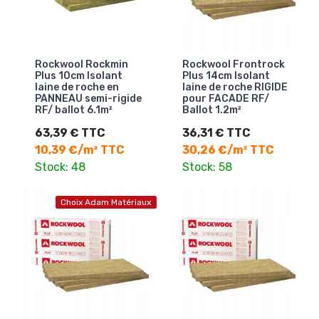
Rockwool Rockmin
Rockwool Frontrock
Plus 10cm Isolant
Plus 14cm Isolant
laine de roche en
laine de roche RIGIDE
PANNEAU semi-rigide
pour FACADE RF/
RF/ ballot 6.1m²
Ballot 1.2m²
63,39 € TTC
36,31 € TTC
10,39 €/m² TTC
30,26 €/m² TTC
Stock: 48
Stock: 58
Choix Adam Matériaux