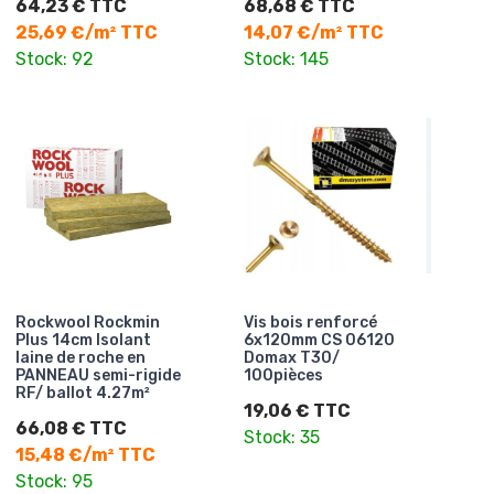
64,23 € TTC
68,68 € TTC
25,69 €/m² TTC
14,07 €/m² TTC
Stock: 92
Stock: 145
Rockwool Rockmin
Vis bois renforcé
Plus 14cm Isolant
6x120mm CS 06120
laine de roche en
Domax T30/
PANNEAU semi-rigide
100pièces
RF/ ballot 4.27m²
19,06 € TTC
66,08 € TTC
Stock: 35
15,48 €/m² TTC
Stock: 95