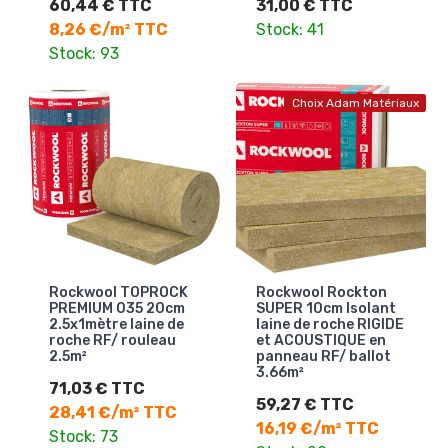
60,44 € TTC
31,00 € TTC
8,26 €/m² TTC
Stock: 41
Stock: 93
Choix Adam Matériaux
Rockwool TOPROCK
Rockwool Rockton
PREMIUM 035 20cm
SUPER 10cm Isolant
2.5x1mètre laine de
laine de roche RIGIDE
roche RF/ rouleau
et ACOUSTIQUE en
2.5m²
panneau RF/ ballot
3.66m²
71,03 € TTC
59,27 € TTC
28,41 €/m² TTC
16,19 €/m² TTC
Stock: 73