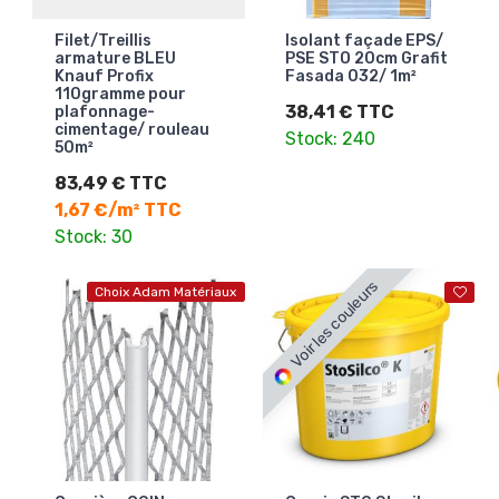
Filet/Treillis
Isolant façade EPS/
armature BLEU
PSE STO 20cm Grafit
Knauf Profix
Fasada 032/ 1m²
110gramme pour
38,41 € TTC
plafonnage-
cimentage/ rouleau
Stock: 240
50m²
83,49 € TTC
1,67 €/m² TTC
Stock: 30
Voir les couleurs
Choix Adam Matériaux