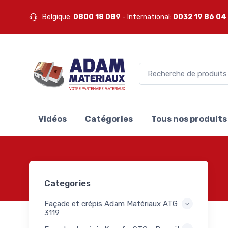
 Mapei
Belgique:
0800 18 089
- International:
0032 19 86 04
ets
0
ei
mers
1
ei
pis
1
ei
e
te
3
ll
Vidéos
Catégories
Tous nos produits
lants
S
0
akoll
les
lants
3
Categories
S
akoll
Façade et crépis Adam Matériaux ATG
ets
3119
0
akoll