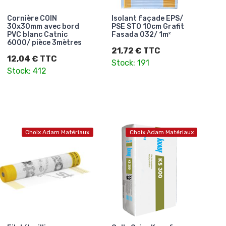
Cornière COIN
Isolant façade EPS/
30x30mm avec bord
PSE STO 10cm Grafit
PVC blanc Catnic
Fasada 032/ 1m²
6000/ pièce 3mètres
21,72 € TTC
12,04 € TTC
Stock: 191
Stock: 412
Choix Adam Matériaux
Choix Adam Matériaux