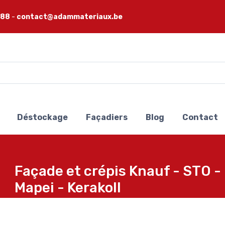
 88
-
contact@adammateriaux.be
Déstockage
Façadiers
Blog
Contact
Façade et crépis Knauf - STO -
Mapei - Kerakoll
Accueil
Façade et crépis Knauf - STO - Baumit - Caparol - Web