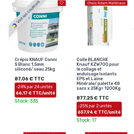
Voir les couleurs
Choix Adam Matériaux
Crépis KNAUF Conni
Colle BLANCHE
S Blanc 1.5mm
Knauf KZW700 pour
siliconé/ seau 25kg
le collage et
enduisage Isolants
87,06 € TTC
EPS et Laine
Minérale/ palette 48
-24% par 24 unités
sacs x 25Kg= 1200Kg
66,17 € TTC/unité
877,25 € TTC
Stock: 335
-25% par 2 unités
657,94 € TTC/unité
Stock: 17