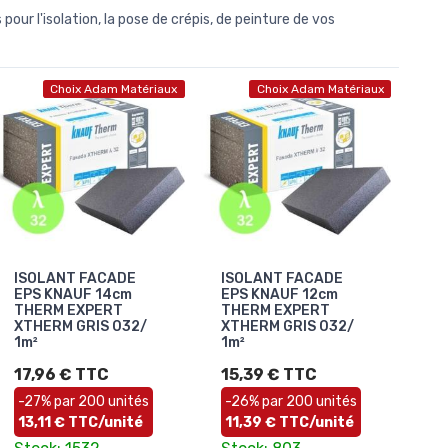
our l'isolation, la pose de crépis, de peinture de vos
Choix Adam Matériaux
Choix Adam Matériaux
ISOLANT FACADE
ISOLANT FACADE
EPS KNAUF 14cm
EPS KNAUF 12cm
THERM EXPERT
THERM EXPERT
XTHERM GRIS 032/
XTHERM GRIS 032/
1m²
1m²
17,96 € TTC
15,39 € TTC
-27% par 200 unités
-26% par 200 unités
13,11 € TTC/unité
11,39 € TTC/unité