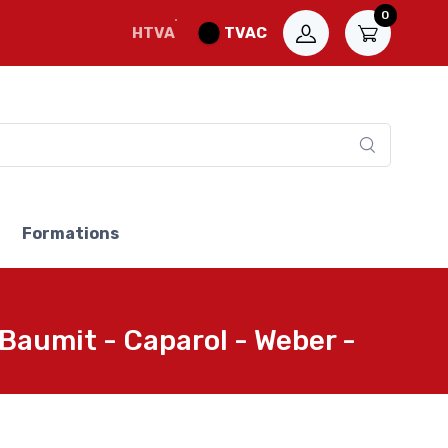
0
HTVA
TVAC
Formations
 Baumit - Caparol - Weber -
er - Ma...