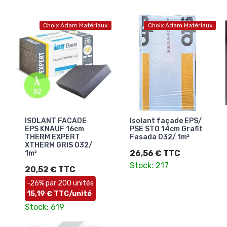
Choix Adam Matériaux
Choix Adam Matériaux
ISOLANT FACADE
Isolant façade EPS/
EPS KNAUF 16cm
PSE STO 14cm Grafit
THERM EXPERT
Fasada 032/ 1m²
XTHERM GRIS 032/
26,56 € TTC
1m²
Stock: 217
20,52 € TTC
-26% par 200 unités
15,19 € TTC/unité
Stock: 619