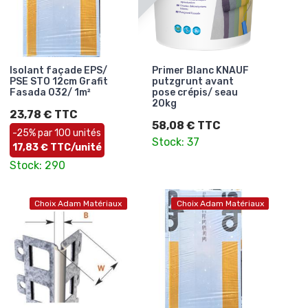
Isolant façade EPS/
Primer Blanc KNAUF
PSE STO 12cm Grafit
putzgrunt avant
Fasada 032/ 1m²
pose crépis/ seau
20kg
23,78 € TTC
58,08 € TTC
-25% par 100 unités
Stock: 37
17,83 € TTC/unité
Stock: 290
Choix Adam Matériaux
Choix Adam Matériaux