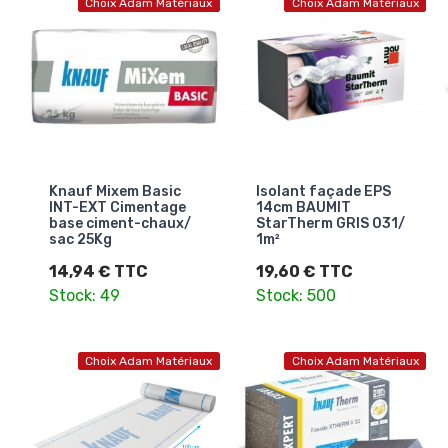
Choix Adam Matériaux
Choix Adam Matériaux
Knauf Mixem Basic
Isolant façade EPS
INT-EXT Cimentage
14cm BAUMIT
base ciment-chaux/
StarTherm GRIS 031/
sac 25Kg
1m²
14,94 € TTC
19,60 € TTC
Stock: 49
Stock: 500
Choix Adam Matériaux
Choix Adam Matériaux