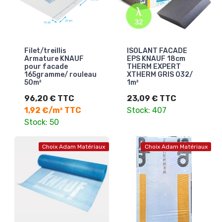
Filet/treillis
ISOLANT FACADE
Armature KNAUF
EPS KNAUF 18cm
pour facade
THERM EXPERT
165gramme/ rouleau
XTHERM GRIS 032/
50m²
1m²
96,20 € TTC
23,09 € TTC
1,92 €/m² TTC
Stock: 407
Stock: 50
Choix Adam Matériaux
Choix Adam Matériaux