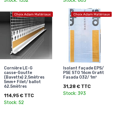
Stock: 1532
Stock: 803
Choix Adam Matériaux
Choix Adam Matériaux
Cornière LE-G
Isolant façade EPS/
casse-Goutte
PSE STO 16cm Grafit
(Bavette) 2.5mètres
Fasada 032/ 1m²
5mm+ Filet/ ballot
31,28 € TTC
62.5mètres
Stock: 393
114,95 € TTC
Stock: 52