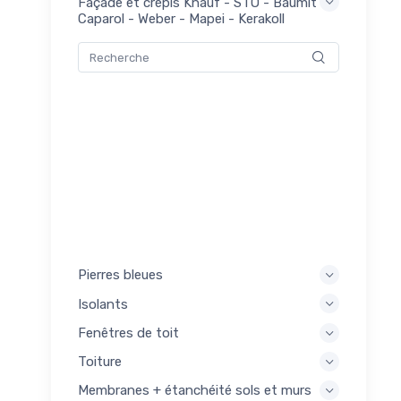
Façade et crépis Knauf - STO - Baumit -
mers
Caparol - Weber - Mapei - Kerakoll
0
akoll
pis
0
akoll
Pierres bleues
Isolants
Fenêtres de toit
Toiture
Membranes + étanchéité sols et murs