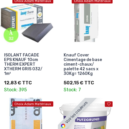
Choix Adam Matériaux
Choix Adam Matériaux
ISOLANT FACADE
Knauf Cover
EPS KNAUF 10cm
Cimentage de base
THERM EXPERT
ciment-chaux/
XTHERM GRIS 032/
palette 42 sacs x
1m²
30Kg= 1260Kg
12,83 € TTC
502,15 € TTC
Stock: 395
Stock: 7
Voir les couleurs
Choix Adam Matériaux