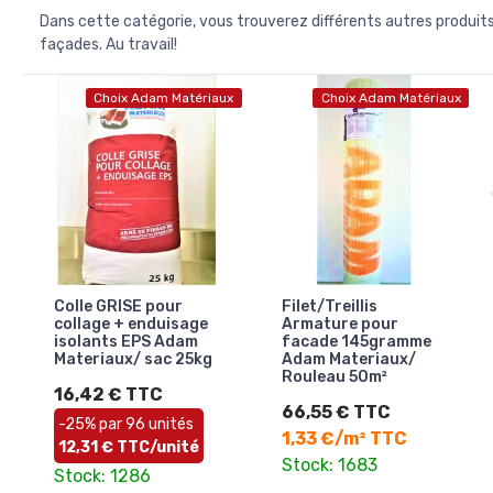
Dans cette catégorie, vous trouverez différents autres produits p
façades. Au travail!
Choix Adam Matériaux
Choix Adam Matériaux
Colle GRISE pour
Filet/Treillis
collage + enduisage
Armature pour
isolants EPS Adam
facade 145gramme
Materiaux/ sac 25kg
Adam Materiaux/
Rouleau 50m²
16,42 € TTC
66,55 € TTC
-25% par 96 unités
1,33 €/m² TTC
12,31 € TTC/unité
Stock: 1683
Stock: 1286