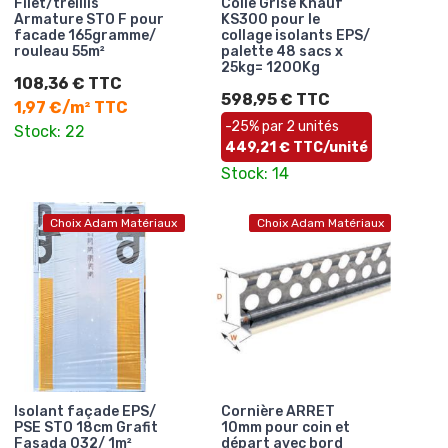
Filet/treillis
Colle Grise Knauf
Armature STO F pour
KS300 pour le
facade 165gramme/
collage isolants EPS/
rouleau 55m²
palette 48 sacs x
25kg= 1200Kg
108,36 € TTC
598,95 € TTC
1,97 €/m² TTC
-25% par 2 unités
Stock: 22
449,21 € TTC/unité
Stock: 14
Choix Adam Matériaux
Choix Adam Matériaux
Isolant façade EPS/
Cornière ARRET
PSE STO 18cm Grafit
10mm pour coin et
Fasada 032/ 1m²
départ avec bord