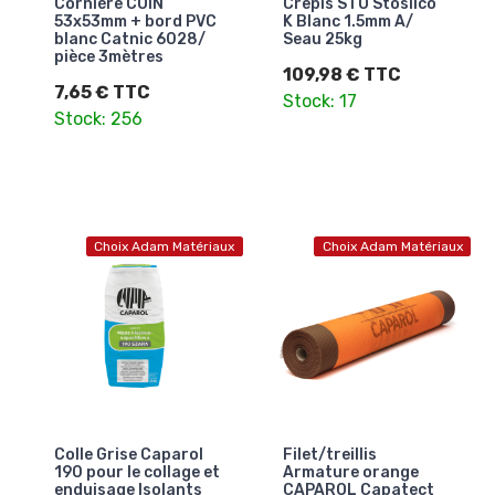
Cornière COIN
Crepis STO Stosilco
53x53mm + bord PVC
K Blanc 1.5mm A/
blanc Catnic 6028/
Seau 25kg
pièce 3mètres
109,98 € TTC
7,65 € TTC
Stock: 17
Stock: 256
Choix Adam Matériaux
Choix Adam Matériaux
Colle Grise Caparol
Filet/treillis
190 pour le collage et
Armature orange
enduisage Isolants
CAPAROL Capatect