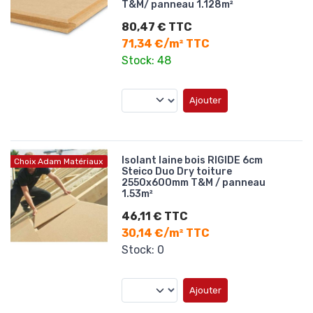
T&M/ panneau 1.128m²
80,47 € TTC
71,34 €/m² TTC
Stock: 48
Ajouter
Isolant laine bois RIGIDE 6cm
Choix Adam Matériaux
Steico Duo Dry toiture
2550x600mm T&M / panneau
1.53m²
46,11 € TTC
30,14 €/m² TTC
Stock: 0
Ajouter