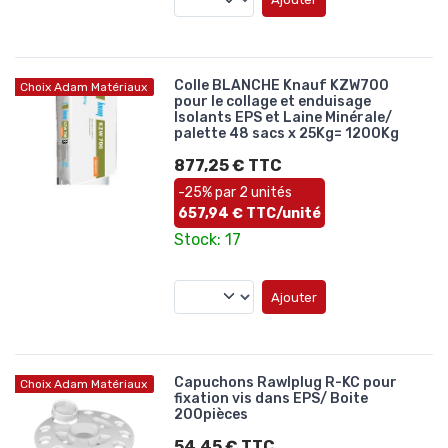
Colle BLANCHE Knauf KZW700
Choix Adam Matériaux
pour le collage et enduisage
Isolants EPS et Laine Minérale/
palette 48 sacs x 25Kg= 1200Kg
877,25 € TTC
-25% par 2 unités
657,94 € TTC/unité
Stock: 17
Ajouter
Capuchons Rawlplug R-KC pour
Choix Adam Matériaux
fixation vis dans EPS/ Boite
200pièces
54,45 € TTC