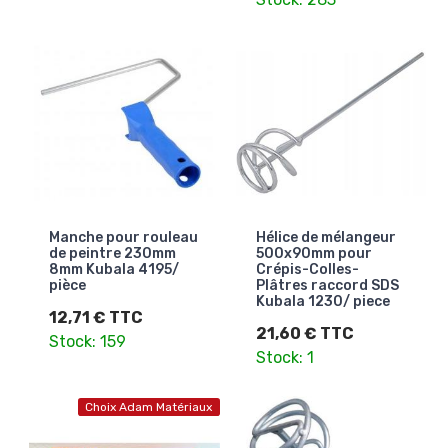
Manche pour rouleau
Hélice de mélangeur
de peintre 230mm
500x90mm pour
8mm Kubala 4195/
Crépis-Colles-
pièce
Plâtres raccord SDS
Kubala 1230/ piece
12,71 € TTC
21,60 € TTC
Stock: 159
Stock: 1
Choix Adam Matériaux