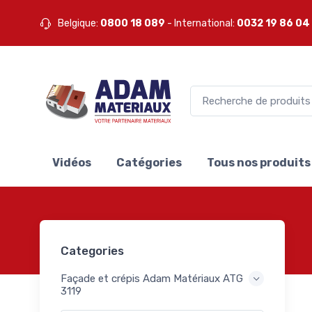
3
ux
Belgique:
0800 18 089
- International:
0032 19 86 04
501
ux
Adam
505
ux
es
288
ux
Vidéos
Catégories
Tous nos produits
ux
 EPS
33
ade
euses
Categories
lants
9
EPS HD
Façade et crépis Adam Matériaux ATG
3119
ls
141