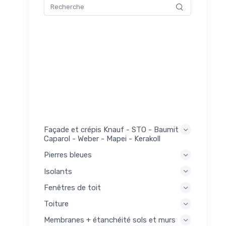
çade
s
Façade et crépis Knauf - STO - Baumit -
Caparol - Weber - Mapei - Kerakoll
Pierres bleues
Isolants
Fenêtres de toit
Toiture
Membranes + étanchéité sols et murs