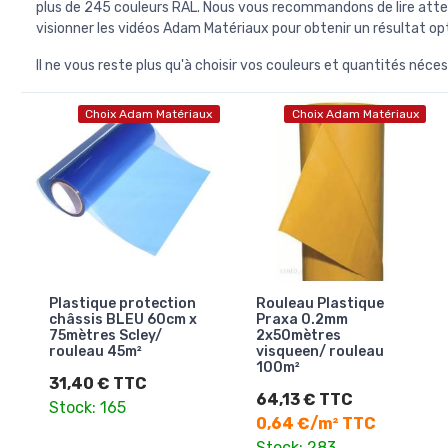
plus de 245 couleurs RAL. Nous vous recommandons de lire att
visionner les vidéos Adam Matériaux pour obtenir un résultat o
Il ne vous reste plus qu'à choisir vos couleurs et quantités néces
Choix Adam Matériaux
Choix Adam Matériaux
Plastique protection
Rouleau Plastique
châssis BLEU 60cm x
Praxa 0.2mm
75mètres Scley/
2x50mètres
rouleau 45m²
visqueen/ rouleau
100m²
31,40 € TTC
64,13 € TTC
Stock: 165
0,64 €/m² TTC
Stock: 283