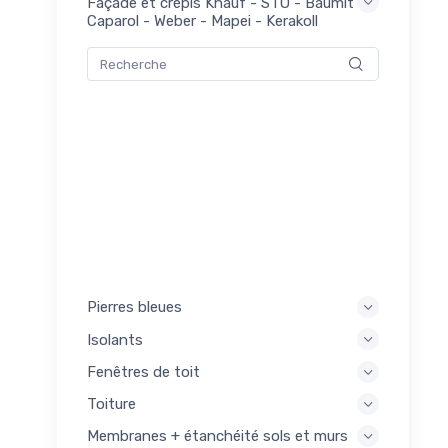
Façade et crépis Knauf - STO - Baumit -
mers
Caparol - Weber - Mapei - Kerakoll
0
akoll
pis
0
akoll
Pierres bleues
Isolants
Fenêtres de toit
Toiture
Membranes + étanchéité sols et murs