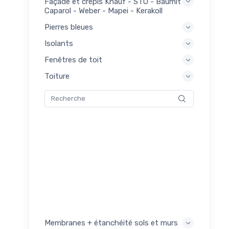
Façade et crépis Knauf - STO - Baumit -
res
14
Caparol - Weber - Mapei - Kerakoll
2
Pierres bleues
ux
Isolants
um et
3
Fenêtres de toit
s
2
Toiture
ls
59
itures
Membranes + étanchéité sols et murs