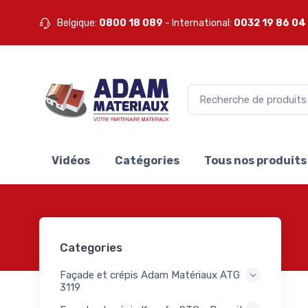
ures
16
Belgique:
0800 18 089
- International:
0032 19 86 04
nées
ieures
ombles
nts PIR
19
ures
rieures
s et
s pour
Vidéos
Catégories
Tous nos produits
51
s
iture
9
apeurs
8
Categories
8
5
Façade et crépis Adam Matériaux ATG
s
3119
18
ux