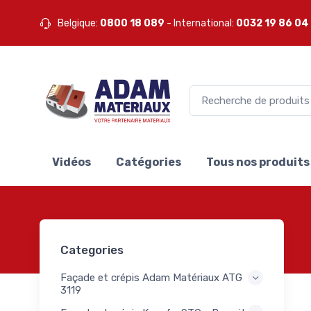
ux -
13
Belgique:
0800 18 089
- International:
0032 19 86 04
is -
14
-
euses
40
ons
32
ge
Vidéos
Catégories
Tous nos produits
ls
6
ls
9
ques
ux et
100
Categories
oires
 -
Façade et crépis Adam Matériaux ATG
ns -
13
3119
s