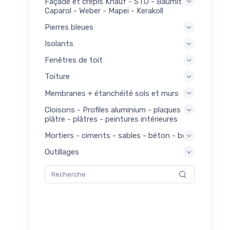
Façade et crépis Knauf - STO - Baumit -
21
Caparol - Weber - Mapei - Kerakoll
euses
Pierres bleues
ons -
21
Isolants
ges
Fenêtres de toit
açade
144
is
Toiture
ges
Membranes + étanchéité sols et murs
143
Cloisons - Profiles aluminium - plaques
nage
plâtre - plâtres - peintures intérieures
ges
Mortiers - ciments - sables - béton - bois
181
ge
Outillages
ges
156
erie