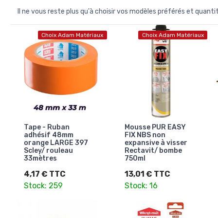
Il ne vous reste plus qu'à choisir vos modèles préférés et quanti
Choix Adam Matériaux
Choix Adam Matériaux
Tape - Ruban
Mousse PUR EASY
adhésif 48mm
FIX NBS non
orange LARGE 397
expansive à visser
Scley/ rouleau
Rectavit/ bombe
33mètres
750ml
4,17 € TTC
13,01 € TTC
Stock: 259
Stock: 16