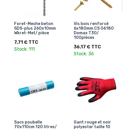
Foret-Meche beton
Vis bois renforcé
SDS-plus 260x10mm
6x180mm CS 06180
Wkret-Met/ pièce
Domax T30/
100pièces
7,71 € TTC
36,17 € TTC
Stock: 111
Stock: 36
Sacs poubelle
Gant rouge et noir
70x110cm 120 litres/
polyester taille 10