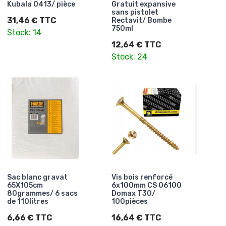
Kubala 0413/ pièce
Gratuit expansive
sans pistolet
31,46 € TTC
Rectavit/ Bombe
750ml
Stock: 14
12,64 € TTC
Stock: 24
Sac blanc gravat
Vis bois renforcé
65X105cm
6x100mm CS 06100
80grammes/ 6 sacs
Domax T30/
de 110litres
100pièces
6,66 € TTC
16,64 € TTC