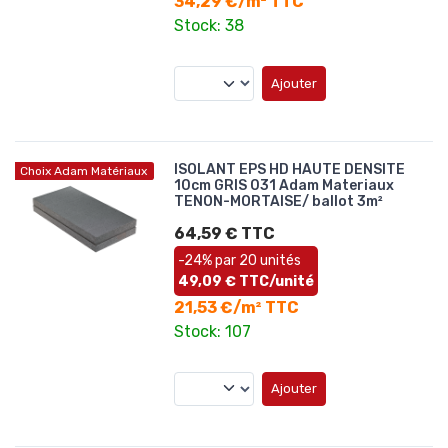
34,29 €/m² TTC
Stock: 38
Ajouter
ISOLANT EPS HD HAUTE DENSITE
Choix Adam Matériaux
10cm GRIS 031 Adam Materiaux
TENON-MORTAISE/ ballot 3m²
64,59 € TTC
-24% par 20 unités
49,09 € TTC/unité
21,53 €/m² TTC
Stock: 107
Ajouter