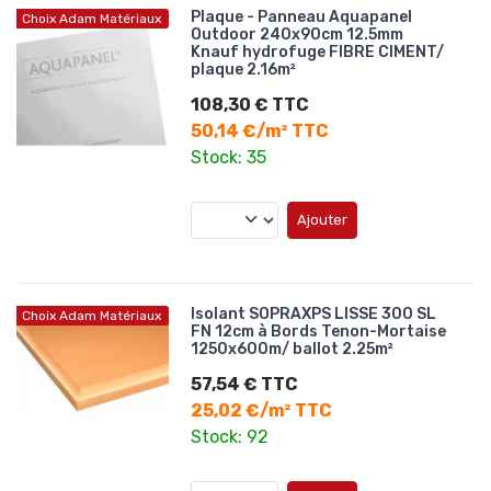
Plaque - Panneau Aquapanel
Choix Adam Matériaux
Outdoor 240x90cm 12.5mm
Knauf hydrofuge FIBRE CIMENT/
plaque 2.16m²
108,30 € TTC
50,14 €/m² TTC
Stock: 35
Ajouter
Isolant SOPRAXPS LISSE 300 SL
Choix Adam Matériaux
FN 12cm à Bords Tenon-Mortaise
1250x600m/ ballot 2.25m²
57,54 € TTC
25,02 €/m² TTC
Stock: 92