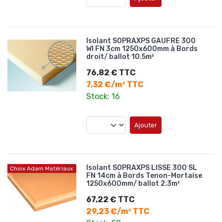
Isolant SOPRAXPS GAUFRE 300
WI FN 3cm 1250x600mm à Bords
droit/ ballot 10.5m²
76,82 € TTC
7,32 €/m² TTC
Stock: 16
Ajouter
Isolant SOPRAXPS LISSE 300 SL
Choix Adam Matériaux
FN 14cm à Bords Tenon-Mortaise
1250x600mm/ ballot 2.3m²
67,22 € TTC
29,23 €/m² TTC