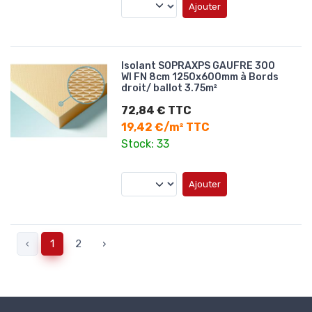
Ajouter
Isolant SOPRAXPS GAUFRE 300
WI FN 8cm 1250x600mm à Bords
droit/ ballot 3.75m²
72,84 € TTC
19,42 €/m² TTC
Stock: 33
Ajouter
‹
1
2
›