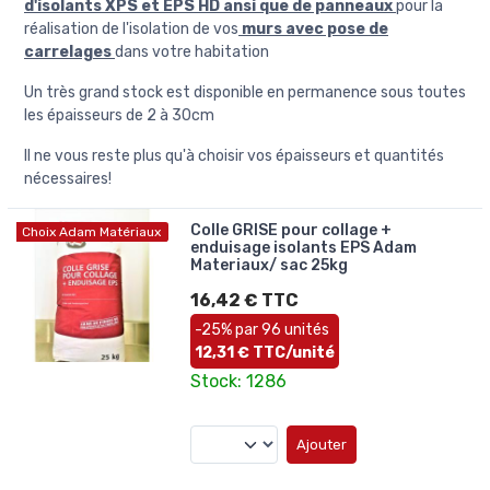
d'isolants XPS et EPS HD ansi que de panneaux
pour la
réalisation de l'isolation de vos
murs avec pose de
carrelages
dans votre habitation
Un très grand stock est disponible en permanence sous toutes
les épaisseurs de 2 à 30cm
Il ne vous reste plus qu'à choisir vos épaisseurs et quantités
nécessaires!
Colle GRISE pour collage +
Choix Adam Matériaux
enduisage isolants EPS Adam
Materiaux/ sac 25kg
16,42 € TTC
-25% par 96 unités
12,31 € TTC/unité
Stock: 1286
Ajouter