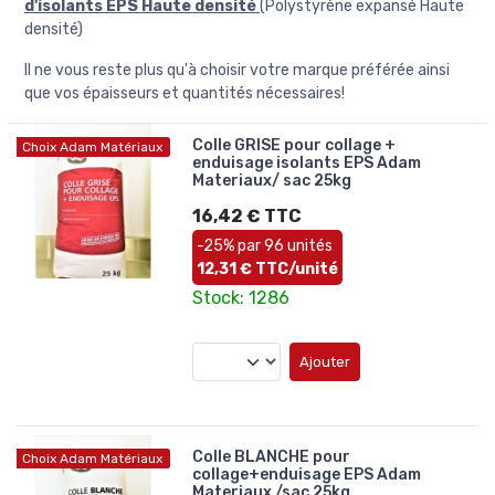
d'isolants EPS Haute densité
(Polystyrène expansé Haute
densité)
Il ne vous reste plus qu'à choisir votre marque préférée ainsi
que vos épaisseurs et quantités nécessaires!
Colle GRISE pour collage +
Choix Adam Matériaux
enduisage isolants EPS Adam
Materiaux/ sac 25kg
16,42 € TTC
-25% par 96 unités
12,31 € TTC/unité
Stock: 1286
Ajouter
Colle BLANCHE pour
Choix Adam Matériaux
collage+enduisage EPS Adam
Materiaux /sac 25kg