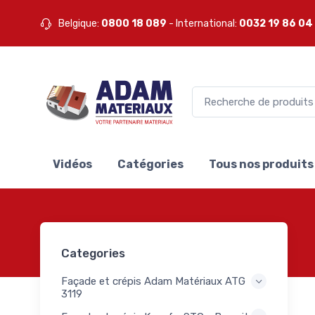
ois
Belgique:
0800 18 089
- International:
0032 19 86 04
elages
e bleue
17
nam
elages
e bleue
6
e
tes
6
e bleue
es-
Vidéos
Catégories
Tous nos produits
des
14
leue
s-
es
15
ure
Categories
1
s
Façade et crépis Adam Matériaux ATG
age
3119
2
ge