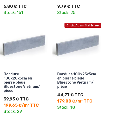
5,80 € TTC
9,79 € TTC
Stock: 161
Stock: 25
Choix Adam Matériaux
Bordure
Bordure 100x25x5cm
100x20x5cm en
en pierre bleue
pierre bleue
Bluestone Vietnam/
Bluestone Vietnam/
pièce
pièce
44,77 € TTC
39,93 € TTC
179,08 €/m² TTC
199,65 €/m² TTC
Stock: 18
Stock: 29