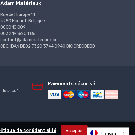
Adam Matériaux
Rue de l'Europe 14
4280 Hannut, Belgique
0800 18 089
0032 19 86 04 88
contact@adammateriaux.be
CBC: IBAN BE02 7320 3744 0940 BIC CREGBEBB
Paiements sécurisé
de sous 1
litique de confidentialité
Accepter
réservés. - BE0638.941.968
Français