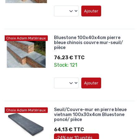
Ajouter
Bluestone 100x40x4cm pierre
Choix Adam Matériaux
bleue chinois couvre mur-seuil/
pièce
76,23 € TTC
Stock: 121
Ajouter
Seuil/Couvre-mur en pierre bleue
Choix Adam Matériaux
vietnam 100x30x4cm Bluestone
poncé/ pièce
64,13 € TTC
-24% par 10 unités