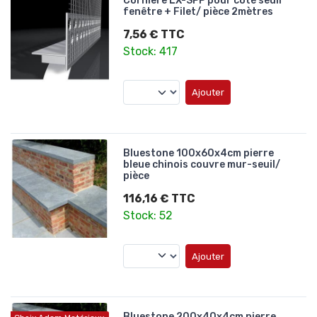
Corniere LX-SPP pour côté seuil
fenêtre + Filet/ pièce 2mètres
7,56 € TTC
Stock: 417
Ajouter
Bluestone 100x60x4cm pierre
bleue chinois couvre mur-seuil/
pièce
116,16 € TTC
Stock: 52
Ajouter
Bluestone 200x40x4cm pierre