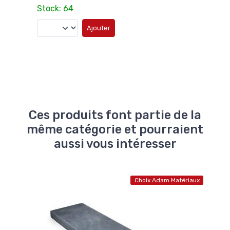
Stock: 64
Stoc
Ajouter
Ces produits font partie de la
même catégorie et pourraient
aussi vous intéresser
atériaux
Choix Adam Matériaux