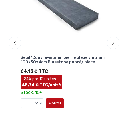
nam
Seuil/Couvre-mur en pierre bleue vietnam
Blue
100x30x4cm Bluestone poncé/ pièce
chin
64,13 € TTC
55,
Stoc
-24% par 10 unités
48,74 € TTC/unité
Stock: 159
Ajouter