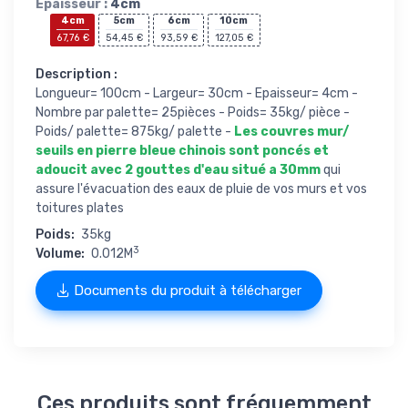
Epaisseur :
4cm
4cm
5cm
6cm
10cm
67,76 €
54,45 €
93,59 €
127,05 €
Description :
Longueur= 100cm - Largeur= 30cm - Epaisseur= 4cm -
Nombre par palette= 25pièces - Poids= 35kg/ pièce -
Poids/ palette= 875kg/ palette -
Les couvres mur/
seuils en pierre bleue chinois sont poncés et
adoucit avec 2 gouttes d'eau situé a 30mm
qui
assure l'évacuation des eaux de pluie de vos murs et vos
toitures plates
Poids:
35kg
3
Volume:
0.012M
Documents du produit à télécharger
Ces produits sont fréquemment