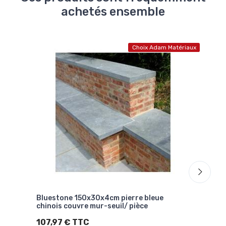
achetés ensemble
Choix Adam Matériaux
Bluestone 150x30x4cm pierre bleue
Blue
chinois couvre mur-seuil/ pièce
chin
107,97 € TTC
153