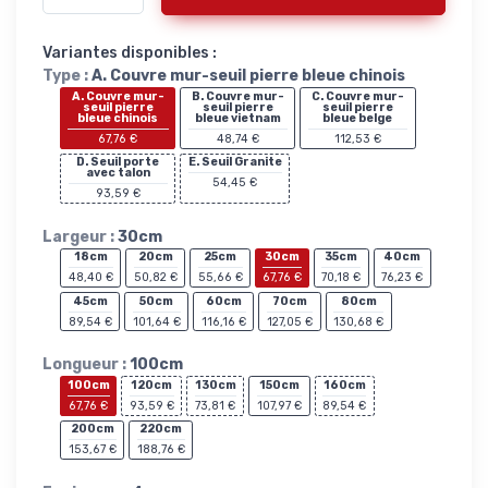
Variantes disponibles :
Type :
A. Couvre mur-seuil pierre bleue chinois
A. Couvre mur-
B. Couvre mur-
C. Couvre mur-
seuil pierre
seuil pierre
seuil pierre
bleue chinois
bleue vietnam
bleue belge
67,76 €
48,74 €
112,53 €
D. Seuil porte
E. Seuil Granite
avec talon
54,45 €
93,59 €
Largeur :
30cm
18cm
20cm
25cm
30cm
35cm
40cm
48,40 €
50,82 €
55,66 €
67,76 €
70,18 €
76,23 €
45cm
50cm
60cm
70cm
80cm
89,54 €
101,64 €
116,16 €
127,05 €
130,68 €
Longueur :
100cm
100cm
120cm
130cm
150cm
160cm
67,76 €
93,59 €
73,81 €
107,97 €
89,54 €
200cm
220cm
153,67 €
188,76 €