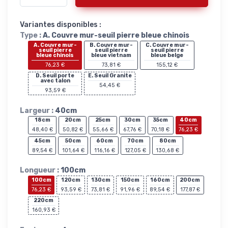
Variantes disponibles :
Type :
A. Couvre mur-seuil pierre bleue chinois
A. Couvre mur-
B. Couvre mur-
C. Couvre mur-
seuil pierre
seuil pierre
seuil pierre
bleue chinois
bleue vietnam
bleue belge
76,23 €
73,81 €
155,12 €
D. Seuil porte
E. Seuil Granite
avec talon
54,45 €
93,59 €
Largeur :
40cm
18cm
20cm
25cm
30cm
35cm
40cm
48,40 €
50,82 €
55,66 €
67,76 €
70,18 €
76,23 €
45cm
50cm
60cm
70cm
80cm
89,54 €
101,64 €
116,16 €
127,05 €
130,68 €
Longueur :
100cm
100cm
120cm
130cm
150cm
160cm
200cm
76,23 €
93,59 €
73,81 €
91,96 €
89,54 €
177,87 €
220cm
160,93 €