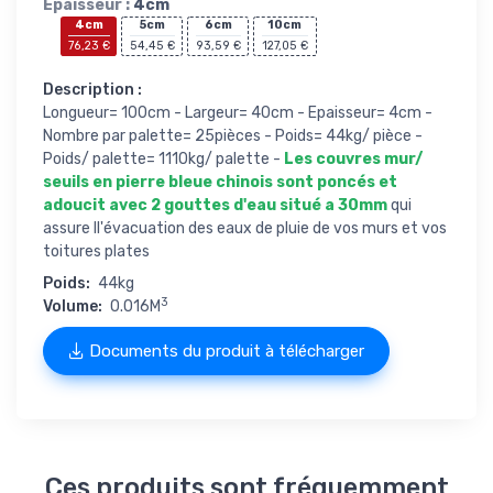
Epaisseur :
4cm
4cm
5cm
6cm
10cm
76,23 €
54,45 €
93,59 €
127,05 €
Description :
Longueur= 100cm - Largeur= 40cm - Epaisseur= 4cm -
Nombre par palette= 25pièces - Poids= 44kg/ pièce -
Poids/ palette= 1110kg/ palette -
Les couvres mur/
seuils en pierre bleue chinois sont poncés et
adoucit avec 2 gouttes d'eau situé a 30mm
qui
assure ll'évacuation des eaux de pluie de vos murs et vos
toitures plates
Poids:
44kg
3
Volume:
0.016M
Documents du produit à télécharger
Ces produits sont fréquemment