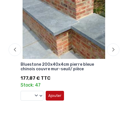
Bluestone 200x40x4cm pierre bleue
Blue
chinois couvre mur-seuil/ pièce
chin
177,87 € TTC
73,
Stock: 47
Stoc
Ajouter