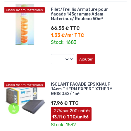
Filet/Treillis Armature pour
Choix Adam Matériaux
facade 145gramme Adam
Materiaux/ Rouleau 50m²
66,55 € TTC
1,33 €/m² TTC
Stock: 1683
Ajouter
ISOLANT FACADE EPS KNAUF
Choix Adam Matériaux
14cm THERM EXPERT XTHERM
GRIS 032/ 1m²
17,96 € TTC
-27% par 200 unités
13,11 € TTC/unité
Stock: 1532