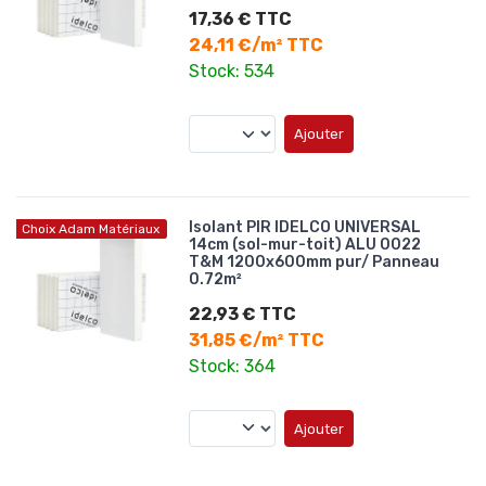
17,36 € TTC
24,11 €/m² TTC
Stock: 534
Ajouter
Isolant PIR IDELCO UNIVERSAL
Choix Adam Matériaux
14cm (sol-mur-toit) ALU 0022
T&M 1200x600mm pur/ Panneau
0.72m²
22,93 € TTC
31,85 €/m² TTC
Stock: 364
Ajouter