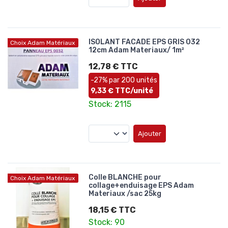
ISOLANT FACADE EPS GRIS 032
Choix Adam Matériaux
12cm Adam Materiaux/ 1m²
12,78 € TTC
-27% par 200 unités
9,33 € TTC/unité
Stock: 2115
Ajouter
Colle BLANCHE pour
Choix Adam Matériaux
collage+enduisage EPS Adam
Materiaux /sac 25kg
18,15 € TTC
Stock: 90