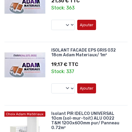
21,30 € TTC
Stock: 363
Ajouter
ISOLANT FACADE EPS GRIS 032
18cm Adam Materiaux/ 1m²
19,17 € TTC
Stock: 337
Ajouter
Isolant PIR IDELCO UNIVERSAL
Choix Adam Matériaux
10cm (sol-mur-toit) ALU 0022
T&M 1200x600mm pur/ Panneau
0.72m²