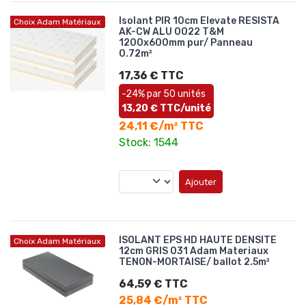
Isolant PIR 10cm Elevate RESISTA
Choix Adam Matériaux
AK-CW ALU 0022 T&M
1200x600mm pur/ Panneau
0.72m²
17,36 € TTC
-24% par 50 unités
13,20 € TTC/unité
24,11 €/m² TTC
Stock: 1544
Ajouter
ISOLANT EPS HD HAUTE DENSITE
Choix Adam Matériaux
12cm GRIS 031 Adam Materiaux
TENON-MORTAISE/ ballot 2.5m²
64,59 € TTC
25,84 €/m² TTC