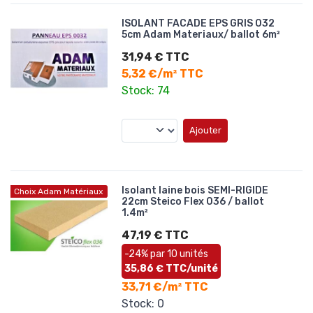
ISOLANT FACADE EPS GRIS 032
5cm Adam Materiaux/ ballot 6m²
31,94 € TTC
5,32 €/m² TTC
Stock: 74
Ajouter
Isolant laine bois SEMI-RIGIDE
Choix Adam Matériaux
22cm Steico Flex 036 / ballot
1.4m²
47,19 € TTC
-24% par 10 unités
35,86 € TTC/unité
33,71 €/m² TTC
Stock: 0