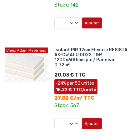
Stock: 142
Ajouter
Isolant PIR 12cm Elevate RESISTA
Choix Adam Matériaux
AK-CW ALU 0022 T&M
1200x600mm pur/ Panneau
0.72m²
20,03 € TTC
-24% par 50 unités
15,22 € TTC/unité
27,82 €/m² TTC
Stock: 567
Ajouter