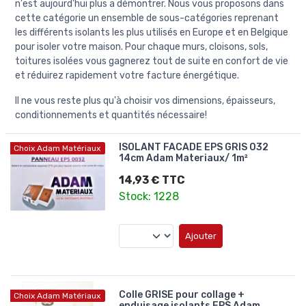
n'est aujourd'hui plus a démontrer. Nous vous proposons dans
cette catégorie un ensemble de sous-catégories reprenant
les différents isolants les plus utilisés en Europe et en Belgique
pour isoler votre maison. Pour chaque murs, cloisons, sols,
toitures isolées vous gagnerez tout de suite en confort de vie
et réduirez rapidement votre facture énergétique.
Il ne vous reste plus qu'à choisir vos dimensions, épaisseurs,
conditionnements et quantités nécessaire!
ISOLANT FACADE EPS GRIS 032
Choix Adam Matériaux
14cm Adam Materiaux/ 1m²
14,93 € TTC
Stock: 1228
Ajouter
Colle GRISE pour collage +
Choix Adam Matériaux
enduisage isolants EPS Adam