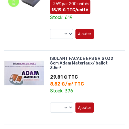
-26% par 200 unités
15,19 € TTC/unité
Stock: 619
Ajouter
ISOLANT FACADE EPS GRIS 032
8cm Adam Materiaux/ ballot
3.5m²
29,81 € TTC
8,52 €/m² TTC
Stock: 396
Ajouter