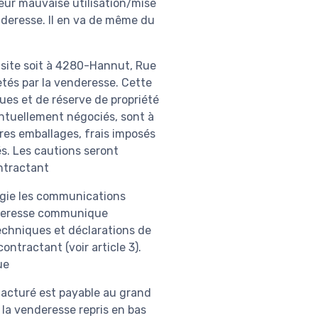
eur mauvaise utilisation/mise
nderesse. Il en va de même du
ur site soit à 4280-Hannut, Rue
tés par la venderesse. Cette
ues et de réserve de propriété
entuellement négociés, sont à
res emballages, frais imposés
és. Les cautions seront
ontractant
égie les communications
nderesse communique
echniques et déclarations de
ntractant (voir article 3).
ue
 facturé est payable au grand
la venderesse repris en bas