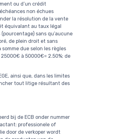
ement ou d’un crédit
s/échéances non échues
der la résolution de la vente
t équivalant au taux légal
s (pourcentage) sans qu’aucune
é, de plein droit et sans
 somme due selon les règles
e 25000€ à 50000€= 2.50%; de
EGE, ainsi que, dans les limites
cher tout litige résultant des
treerd bij de ECB onder nummer
actant: professionele of
die door de verkoper wordt