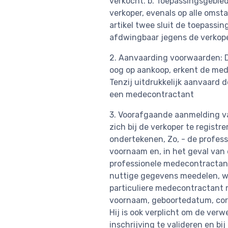
verkocht. b. Toepassingsgebie
verkoper, evenals op alle om
artikel twee sluit de toepass
afdwingbaar jegens de verkop
2. Aanvaarding voorwaarden: D
oog op aankoop, erkent de me
Tenzij uitdrukkelijk aanvaard 
een medecontractant
3. Voorafgaande aanmelding va
zich bij de verkoper te registr
ondertekenen, Zo, - de profess
voornaam en, in het geval van 
professionele medecontractant
nuttige gegevens meedelen, wa
particuliere medecontractant 
voornaam, geboortedatum, corr
Hij is ook verplicht om de ve
inschrijving te valideren en b