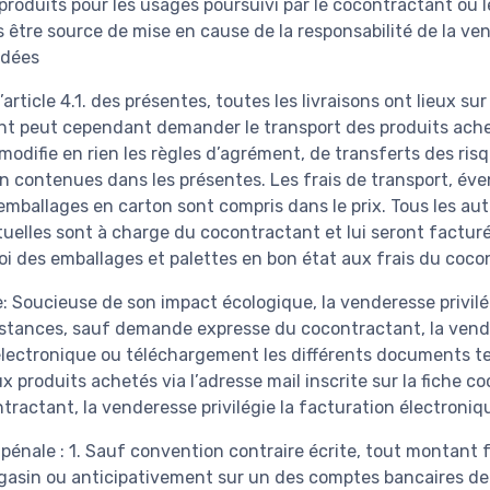
produits pour les usages poursuivi par le cocontractant ou l
être source de mise en cause de la responsabilité de la ve
ndées
article 4.1. des présentes, toutes les livraisons ont lieux s
nt peut cependant demander le transport des produits ache
odifie en rien les règles d’agrément, de transferts des risq
n contenues dans les présentes. Les frais de transport, év
mballages en carton sont compris dans le prix. Tous les aut
tuelles sont à charge du cocontractant et lui seront factur
voi des emballages et palettes en bon état aux frais du coc
: Soucieuse de son impact écologique, la venderesse privil
onstances, sauf demande expresse du cocontractant, la ve
électronique ou téléchargement les différents documents t
roduits achetés via l’adresse mail inscrite sur la fiche coco
tractant, la venderesse privilégie la facturation électroniq
 pénale : 1. Sauf convention contraire écrite, tout montant
agasin ou anticipativement sur un des comptes bancaires de 