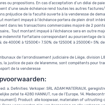
s ou propositions. En cas d’acceptation d’un délai de pai
ement d’une seule échéance rend toutes les autres facture
ns préjudice de la faculté ouverte à la venderesse de deman
t montant impayé à l’échéance portera de plein droit intérê
ement dans les transactions commerciales majoré de 2 point
aire,. Tout montant impayé à l’échéance sera en outre major
 indemnité forfaitaire correspondant au pourcentage de la
%; de 4000€ à 12500€= 7.50%; de 12500€ à 25000€= 5%; d
Tribunaux de l’arrondissement judiciaire de Liège, division LI
, la justice de paix de Waremme, sont compétents pour tran
nsport de la venderesse
pvoorwaarden:
bied: a. Definities: Verkoper: SRL ADAM MATERIAUX, geregis
ijke zetel te 4280 HANNUT, rue de l’Europe, 14. Medecontr
nsument). Product: alle koopwaar, materialen of uitrusting 