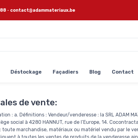
 88
-
contact@adammateriaux.be
Déstockage
Façadiers
Blog
Contact
ales de vente:
ation : a. Définitions : Vendeur/venderesse : la SRL ADAM MA
iège social à 4280 HANNUT, rue de l’Europe, 14. Cocontractan
: toute marchandise, matériaux ou matériel vendu par le ven
iquent à toutes les ventes de produits de la venderesse ains