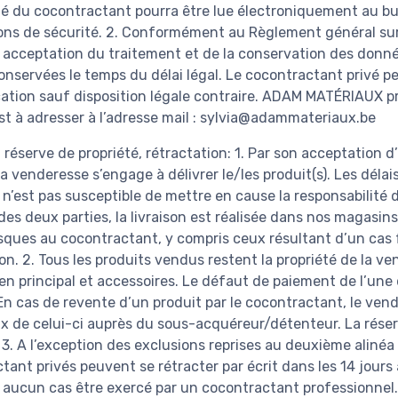
ité du cocontractant pourra être lue électroniquement au 
ons de sécurité. 2. Conformément au Règlement général sur 
ut acceptation du traitement et de la conservation des do
nservées le temps du délai légal. Le cocontractant privé 
ation sauf disposition légale contraire. ADAM MATÉRIAUX p
est à adresser à l’adresse mail : sylvia@adammateriaux.be
s, réserve de propriété, rétractation: 1. Par son acceptatio
la venderesse s’engage à délivrer le/les produit(s). Les déla
 n’est pas susceptible de mettre en cause la responsabilité 
des deux parties, la livraison est réalisée dans nos magasi
risques au cocontractant, y compris ceux résultant d’un cas 
on. 2. Tous les produits vendus restent la propriété de la 
ix en principal et accessoires. Le défaut de paiement de l’u
 En cas de revente d’un produit par le cocontractant, le ve
rix de celui-ci auprès du sous-acquéreur/détenteur. La réser
. 3. A l’exception des exclusions reprises au deuxième alinéa
tant privés peuvent se rétracter par écrit dans les 14 jours à
n aucun cas être exercé par un cocontractant professionnel.