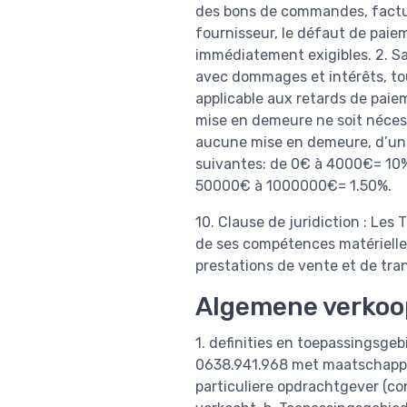
des bons de commandes, facture
fournisseur, le défaut de pai
immédiatement exigibles. 2. Sa
avec dommages et intérêts, tou
applicable aux retards de pai
mise en demeure ne soit nécess
aucune mise en demeure, d’une
suivantes: de 0€ à 4000€= 10
50000€ à 1000000€= 1.50%.
10. Clause de juridiction : Les 
de ses compétences matérielles
prestations de vente et de tra
Algemene verkoo
1. definities en toepassingsge
0638.941.968 met maatschappel
particuliere opdrachtgever (co