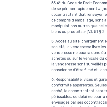
53 4° du Code de Droit Economiq
de se périmer rapidement » (not
cocontractant doit renvoyer les
ce compris d’emballage, sont à 
manipulations autres que celles
biens ou produits » (V.I. 51 § 2,
5. Accès au site, chargement et
société, la venderesse livre le
venderesse ne pourra donc êt
achetés ou sur le véhicule du co
la venderesse sont surveillés p
conscience d’être filmé et l’ac
6. Responsabilité, vices et gar
conformité apparentes. Seules 
caché, le cocontractant sera te
périssables, ce délai ne pourra
envisagés par ses cocontractan