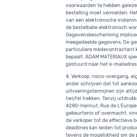
voorwaarden te hebben gelezen
bestelling moet vermelden. H
van een elektronische indienin
de bestelbalie elektronisch w
Gegevensbescherming impliceer
meegedeelde gegevens. De ger
particuliere medecontractant k
bepaalt. ADAM MATERIAUX speci
gestuurd naar het e-mailadre
4. Verkoop, risico-overgang, e
ander schrijven dat tot aankoo
uitvoeringstermijnen zijn altij
twijfel trekken. Tenzij uitdruk
4280-Hannut, Rue de L’Europe 1
gebeurtenis of overmacht, vind
de verkoper tot de effectieve 
deadlines kan leiden tot prod
tevens de mogelijkheid om de 