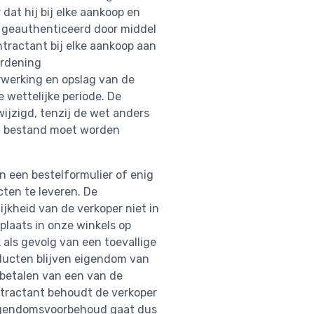
at hij bij elke aankoop en
 geauthenticeerd door middel
ntractant bij elke aankoop aan
ordening
rwerking en opslag van de
wettelijke periode. De
ijzigd, tenzij de wet anders
it bestand moet worden
n een bestelformulier of enig
cten te leveren. De
ijkheid van de verkoper niet in
 plaats in onze winkels op
als gevolg van een toevallige
oducten blijven eigendom van
t betalen van een van de
ntractant behoudt de verkoper
 eigendomsvoorbehoud gaat dus