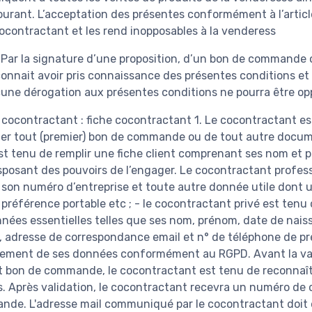
urant. L’acceptation des présentes conformément à l’article
ocontractant et les rend inopposables à la venderess
 Par la signature d’une proposition, d’un bon de commande o
connait avoir pris connaissance des présentes conditions et
cune dérogation aux présentes conditions ne pourra être o
 cocontractant : fiche cocontractant 1. Le cocontractant es
er tout (premier) bon de commande ou de tout autre documen
t tenu de remplir une fiche client comprenant ses nom et 
isposant des pouvoirs de l’engager. Le cocontractant profe
et son numéro d’entreprise et toute autre donnée utile don
préférence portable etc ; - le cocontractant privé est tenu
nées essentielles telles que ses nom, prénom, date de nais
, adresse de correspondance email et n° de téléphone de préf
raitement de ses données conformément au RGPD. Avant la va
out bon de commande, le cocontractant est tenu de reconnaît
. Après validation, le cocontractant recevra un numéro de c
de. L'adresse mail communiqué par le cocontractant doit ê