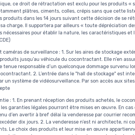
ue, ce droit de rétractation est exclu pour les produits « s
amment plâtres, ciments, colles, crépis sans que cette liste
 produits dans les 14 jours suivant cette décision de se rétr
sa charge. Il supportera par ailleurs « toute dépréciation de
 nécessaires pour établir la nature, les caractéristiques e
 CDE)
 caméras de surveillance : 1. Sur les aires de stockage extér
s produits jusqu’au véhicule du cocontractant. Elle n’en ass
re tenue responsable d’un quelconque dommage survenu lo
contractant. 2. L’entrée dans le "hall de stockage" est inter
ar un système de vidéosurveillance. Par son accès aux sites
cepte
antie : 1. En prenant réception des produits achetés, le coco
les garanties légales pourront être mises en œuvre. En cas
nu d’en avertir à bref délai la venderesse par courrier rec
 excéder dix jours. 2. La venderesse n’est ni architecte, ni 
ts. Le choix des produits et leur mise en œuvre appartienn