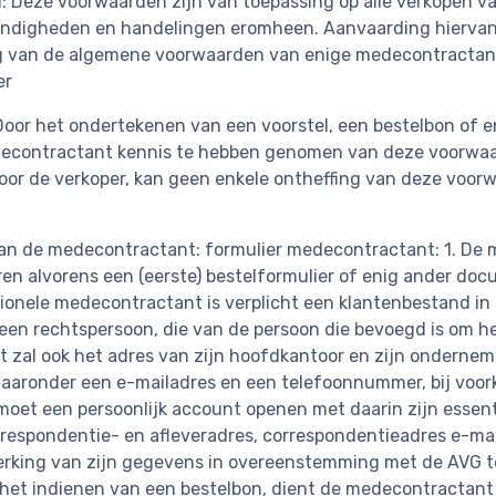
d: Deze voorwaarden zijn van toepassing op alle verkopen v
standigheden en handelingen eromheen. Aanvaarding hierva
ing van de algemene voorwaarden van enige medecontractant
er
oor het ondertekenen van een voorstel, een bestelbon of 
decontractant kennis te hebben genomen van deze voorwaa
door de verkoper, kan geen enkele ontheffing van deze voo
n de medecontractant: formulier medecontractant: 1. De m
eren alvorens een (eerste) bestelformulier of enig ander do
ionele medecontractant is verplicht een klantenbestand in 
een rechtspersoon, die van de persoon die bevoegd is om he
 zal ook het adres van zijn hoofdkantoor en zijn onderne
aronder een e-mailadres en een telefoonnummer, bij voorkeu
moet een persoonlijk account openen met daarin zijn essent
espondentie- en afleveradres, correspondentieadres e-mai
rwerking van zijn gegevens in overeenstemming met de AVG t
ij het indienen van een bestelbon, dient de medecontracta