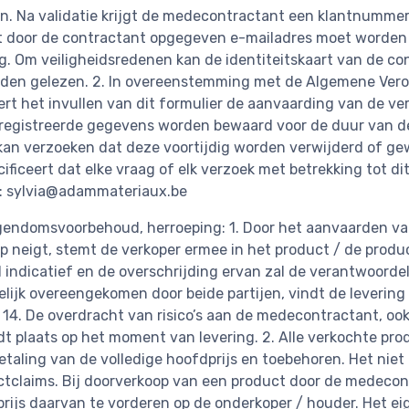
. Na validatie krijgt de medecontractant een klantnummer d
et door de contractant opgegeven e-mailadres moet worden
g. Om veiligheidsredenen kan de identiteitskaart van de co
orden gelezen. 2. In overeenstemming met de Algemene Ver
t het invullen van dit formulier de aanvaarding van de ve
egistreerde gegevens worden bewaard voor de duur van de 
an verzoeken dat deze voortijdig worden verwijderd of gew
ficeert dat elke vraag of elk verzoek met betrekking tot d
s: sylvia@adammateriaux.be
igendomsvoorbehoud, herroeping: 1. Door het aanvaarden va
p neigt, stemt de verkoper ermee in het product / de produ
d indicatief en de overschrijding ervan zal de verantwoordel
kelijk overeengekomen door beide partijen, vindt de levering
4. De overdracht van risico’s aan de medecontractant, ook 
t plaats op het moment van levering. 2. Alle verkochte pr
betaling van de volledige hoofdprijs en toebehoren. Het nie
uctclaims. Bij doorverkoop van een product door de medeco
prijs daarvan te vorderen op de onderkoper / houder. Het