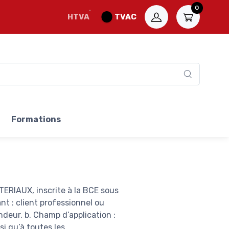
0
HTVA
TVAC
Formations
TERIAUX, inscrite à la BCE sous
t : client professionnel ou
deur. b. Champ d’application :
i qu’à toutes les