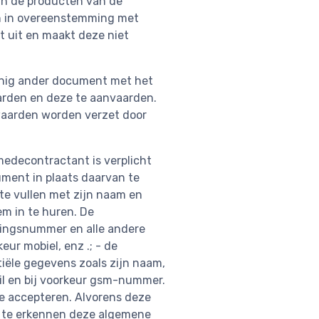
an de producten van de
n in overeenstemming met
 uit en maakt deze niet
enig ander document met het
rden en deze te aanvaarden.
rwaarden worden verzet door
edecontractant is verplicht
cument in plaats daarvan te
te vullen met zijn naam en
m in te huren. De
mingsnummer en alle andere
r mobiel, enz .; - de
iële gegevens zoals zijn naam,
l en bij voorkeur gsm-nummer.
e accepteren. Alvorens deze
nt te erkennen deze algemene