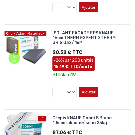
Ajouter
ISOLANT FACADE EPS KNAUF
Choix Adam Matériaux
16cm THERM EXPERT XTHERM
GRIS 032/ 1m²
20,52 € TTC
-26% par 200 unités
15,19 € TTC/unité
Stock: 619
Ajouter
Voir les couleurs
Crépis KNAUF Conni S Blanc
1.5mm siliconé/ seau 25kg
87,06 € TTC