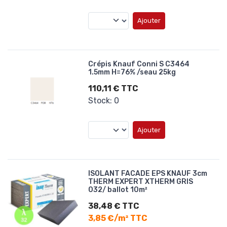
Ajouter
Crépis Knauf Conni S C3464
1.5mm H=76% /seau 25kg
110,11 € TTC
Stock: 0
Ajouter
ISOLANT FACADE EPS KNAUF 3cm
THERM EXPERT XTHERM GRIS
032/ ballot 10m²
38,48 € TTC
3,85 €/m² TTC