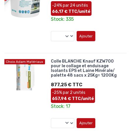
-24% par 24 unités
66,17 € TTC/unité
Stock: 335
Ajouter
Colle BLANCHE Knauf KZW700
Choix Adam Matériaux
pour le collage et enduisage
Isolants EPS et Laine Minérale/
palette 48 sacs x 25Kg= 1200Kg
877,25 € TTC
-25% par 2 unités
657,94 € TTC/unité
Stock: 17
Ajouter