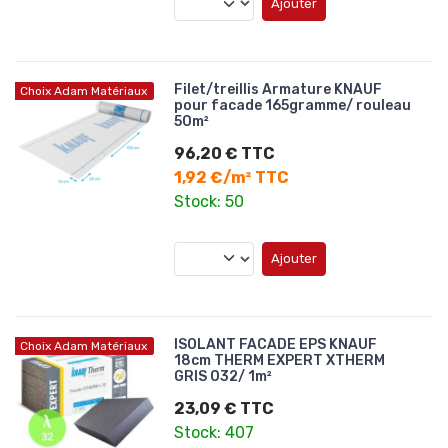
Ajouter
Filet/treillis Armature KNAUF
Choix Adam Matériaux
pour facade 165gramme/ rouleau
50m²
96,20 € TTC
1,92 €/m² TTC
Stock: 50
Ajouter
ISOLANT FACADE EPS KNAUF
Choix Adam Matériaux
18cm THERM EXPERT XTHERM
GRIS 032/ 1m²
23,09 € TTC
Stock: 407