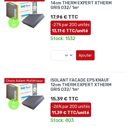
14cm THERM EXPERT XTHERM
GRIS 032/ 1m²
17,96 € TTC
-27% par 200 unités
13,11 € TTC/unité
Stock: 1532
Ajouter
ISOLANT FACADE EPS KNAUF
Choix Adam Matériaux
12cm THERM EXPERT XTHERM
GRIS 032/ 1m²
15,39 € TTC
-26% par 200 unités
11,39 € TTC/unité
Stock: 803