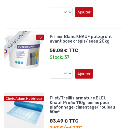
Ajouter
Voir les couleurs
Primer Blanc KNAUF putzgrunt
avant pose crépis/ seau 20kg
58,08 € TTC
Stock: 37
Ajouter
Filet/Treillis armature BLEU
Choix Adam Matériaux
Knauf Profix 110gramme pour
plafonnage-cimentage/ rouleau
50m²
83,49 € TTC
1,67 €/m² TTC