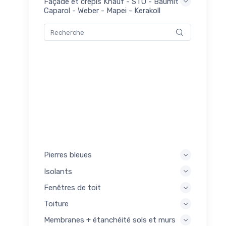
Façade et crépis Knauf - STO - Baumit -
mers
Caparol - Weber - Mapei - Kerakoll
0
akoll
pis
0
akoll
Pierres bleues
Isolants
Fenêtres de toit
Toiture
Membranes + étanchéité sols et murs