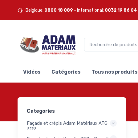
 Mapei
Belgique:
0800 18 089
- International:
0032 19 86 04
ets
0
ei
mers
1
ei
pis
1
ei
e
te
3
ll
Vidéos
Catégories
Tous nos produits
lants
S
0
akoll
les
lants
3
Categories
S
akoll
Façade et crépis Adam Matériaux ATG
ets
3119
0
akoll