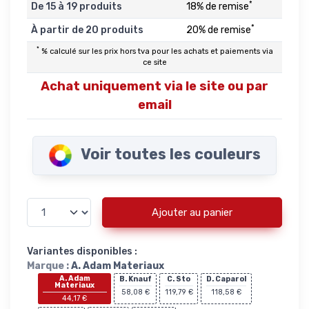
*
De 15 à 19 produits
18% de remise
*
À partir de 20 produits
20% de remise
*
% calculé sur les prix hors tva pour les achats et paiements via
ce site
Achat uniquement via le site ou par
email
Voir toutes les couleurs
Ajouter au panier
Variantes disponibles :
Marque :
A. Adam Materiaux
A. Adam
B. Knauf
C. Sto
D. Caparol
Materiaux
58,08 €
119,79 €
118,58 €
44,17 €