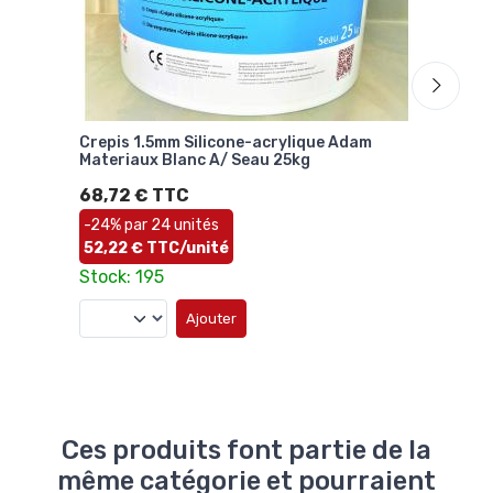
Crepis 1.5mm Silicone-acrylique Adam
File
Materiaux Blanc A/ Seau 25kg
145
50m
68,72 € TTC
66,
-24% par 24 unités
1,3
52,22 € TTC/unité
Stoc
Stock: 195
Ajouter
Ces produits font partie de la
même catégorie et pourraient