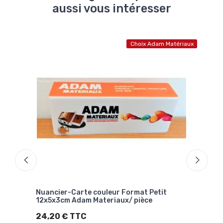
aussi vous intéresser
Choix Adam Matériaux
Nuancier-Carte couleur Format Petit
Plas
g
12x5x3cm Adam Materiaux/ pièce
75mè
24,20 € TTC
31,