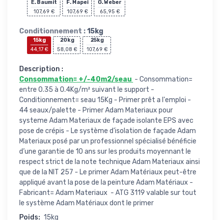
E. Baumit
F. Mapei
G. Weber
107,69 €
107,69 €
65,95 €
Conditionnement :
15kg
15kg
20kg
25kg
44,17 €
58,08 €
107,69 €
Description :
Consommation= +/-40m2/seau
- Consommation=
entre 0.35 à 0.4Kg/m² suivant le support -
Conditionnement= seau 15Kg - Primer prêt a l'emploi -
44 seaux/palette - Primer Adam Materiaux pour
systeme Adam Materiaux de façade isolante EPS avec
pose de crépis - Le système d’isolation de façade Adam
Materiaux posé par un professionnel spécialisé bénéficie
d’une garantie de 10 ans sur les produits moyennant le
respect strict de la note technique Adam Materiaux ainsi
que de la NIT 257 - Le primer Adam Matériaux peut-être
appliqué avant la pose de la peinture Adam Matériaux -
Fabricant= Adam Materiaux - ATG 3119 valable sur tout
le système Adam Matériaux dont le primer
Poids:
15kg