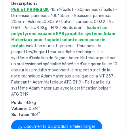
Description :
PEB ET PRIMES OK
-
15m²/ballot - 30panneaux/ ballot -
Dimension panneau= 100*50cm - Epaisseur panneau=
20mm - Volume=0,30 m³/ ballot - Lambda= 0.032 - R=
0.60 - Poids= 4.8kg - EPS à Bords droit -
Isolant en
polystyrène expansé EPS graphite systeme Adam
Materiaux pour façade isolante avec pose de
crépis
, isolation murs et greniers - Pour pose de
plaquettes/briquettes= voir fiche technique - Le
système d’isolation de façade Adam Materiaux posé par
un professionnel spécialisé bénéficie d’une garantie de 10
ans sur les produits moyennant le respect strict de la
note technique Adam Materiaux ainsi que de la NIT 257 -
Fabricant= Adam Materiaux ATG 3119 - Fait partie du
système Adam Materiaux avec la certification belge=
ATG 3119
Poids:
4.8kg
3
Volume:
0.3M
2
Surface:
15M
Documents du produit à télécharger