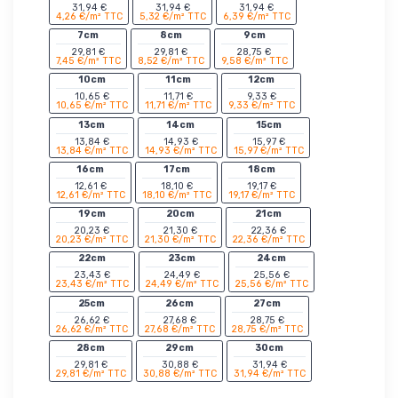
31,94 €
31,94 €
31,94 €
4,26 €/m² TTC
5,32 €/m² TTC
6,39 €/m² TTC
7cm
8cm
9cm
29,81 €
29,81 €
28,75 €
7,45 €/m² TTC
8,52 €/m² TTC
9,58 €/m² TTC
10cm
11cm
12cm
10,65 €
11,71 €
9,33 €
10,65 €/m² TTC
11,71 €/m² TTC
9,33 €/m² TTC
13cm
14cm
15cm
13,84 €
14,93 €
15,97 €
13,84 €/m² TTC
14,93 €/m² TTC
15,97 €/m² TTC
16cm
17cm
18cm
12,61 €
18,10 €
19,17 €
12,61 €/m² TTC
18,10 €/m² TTC
19,17 €/m² TTC
19cm
20cm
21cm
20,23 €
21,30 €
22,36 €
20,23 €/m² TTC
21,30 €/m² TTC
22,36 €/m² TTC
22cm
23cm
24cm
23,43 €
24,49 €
25,56 €
23,43 €/m² TTC
24,49 €/m² TTC
25,56 €/m² TTC
25cm
26cm
27cm
26,62 €
27,68 €
28,75 €
26,62 €/m² TTC
27,68 €/m² TTC
28,75 €/m² TTC
28cm
29cm
30cm
29,81 €
30,88 €
31,94 €
29,81 €/m² TTC
30,88 €/m² TTC
31,94 €/m² TTC