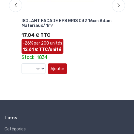
Adam
ISOLANT FACADE EPS GRIS 032 16cm Adam
ISO
Materiaux/ 1m²
EXP
17,04 € TTC
12,
Stoc
-26% par 200 unités
12,61 € TTC/unité
Stock: 1834
Ajouter
Liens
Catégories