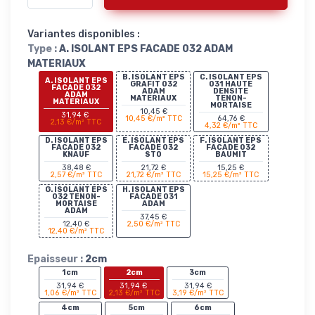
Variantes disponibles :
Type :
A. ISOLANT EPS FACADE 032 ADAM
MATERIAUX
B. ISOLANT EPS
C. ISOLANT EPS
A. ISOLANT EPS
GRAFIT 032
031 HAUTE
FACADE 032
ADAM
DENSITE
ADAM
MATERIAUX
TENON-
MATERIAUX
MORTAISE
10,45 €
31,94 €
10,45 €/m² TTC
64,76 €
2,13 €/m² TTC
4,32 €/m² TTC
D. ISOLANT EPS
E. ISOLANT EPS
F. ISOLANT EPS
FACADE 032
FACADE 032
FACADE 032
KNAUF
STO
BAUMIT
38,48 €
21,72 €
15,25 €
2,57 €/m² TTC
21,72 €/m² TTC
15,25 €/m² TTC
G. ISOLANT EPS
H. ISOLANT EPS
032 TENON-
FACADE 031
MORTAISE
ADAM
ADAM
37,45 €
12,40 €
2,50 €/m² TTC
12,40 €/m² TTC
Epaisseur :
2cm
1cm
2cm
3cm
31,94 €
31,94 €
31,94 €
1,06 €/m² TTC
2,13 €/m² TTC
3,19 €/m² TTC
4cm
5cm
6cm