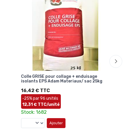
Colle GRISE pour collage + enduisage
File
isolants EPS Adam Materiaux/ sac 25kg
145
50m
16,42 € TTC
66,
-25% par 96 unités
1,3
12,31 € TTC/unité
Stoc
Stock: 1682
Ajouter