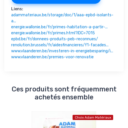
Liens:
adammateriaux.be/storage/doc/1/aaa-epbd-isolants-
a...
energie.wallonie.be/fr/primes-habitation-a-partir-...
energie.wallonie.be/fr/primes.html?IDC=7015
epbd.be/fr/donnees-produits-peb-reconnues/
renolution.brussels/fr/aidesfinancieres/f1-facades...
www.vlaanderen.be/investeren-in-energiebesparing/i...
www.vlaanderen.be/premies-voor-renovatie
Ces produits sont fréquemment
achetés ensemble
Choix Adam Matériaux