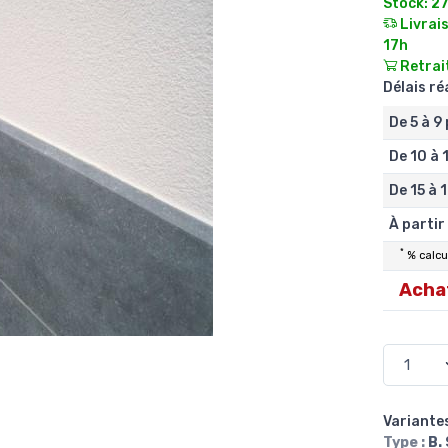
Stock: 2
Livrais
17h
Retrait
Délais r
De 5 à 9
De 10 à 
De 15 à 
À partir
*
% calcul
Achat
Variantes
Type :
B.