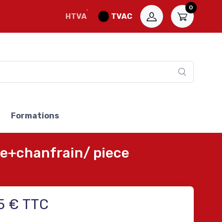
0
HTVA
TVAC
Formations
e+chanfrain/ piece
5 € TTC