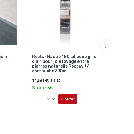
3cm
Recta-Mastic 180 silicone gris
Sous-
clair pour jointoyage entre
Vietna
pierres naturelle Rectavit/
Meule
cartouche 310ml
81,0
11,50 € TTC
Stock:
Stock: 35
Ajouter