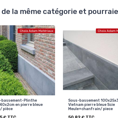
 de la même catégorie et pourrai
Choix Adam Matériaux
Choix Adam M
-bassement 100x25x3cm
Sous-bassement-Plinthe
am pierre bleue Scie
100x20x2cm en pierre ble
e+chanfrain/ piece
belge/ pièce
2 € TTC
52,03 € TTC