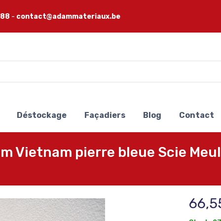
 88
-
contact@adammateriaux.be
Déstockage
Façadiers
Blog
Contact
Vietnam pierre bleue Scie Meul
66,5