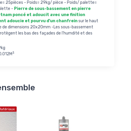
te= 25pièces - Poids= 29kg/ pièce - Poids/ palette=
lette -
Pierre de sous-bassement en pierre
etnam poncé et adoucit avec une finition
nt adoucie et pourvu d'un chanfrein
sur le haut
rre de dimensions 20x20mm -Les sous-bassement
protègent les bas des façades de l'humdité et des
9kg
3
0.012M
 ensemble
atériaux