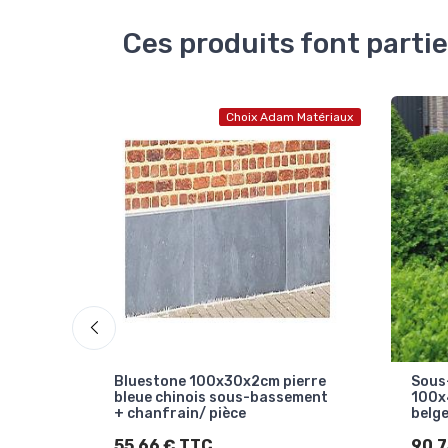
Ces produits font partie
Matériaux
Choix Adam Matériaux
erre
Sous-bassement-Plinthe
Sous
ement
100x40x2cm en pierre bleue
Vietn
belge/ pièce
Meul
90,75 € TTC
50,8