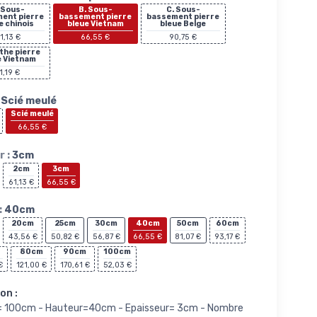
 Sous-
B. Sous-
C. Sous-
ent pierre
bassement pierre
bassement pierre
e chinois
bleue Vietnam
bleue Belge
1,13 €
66,55 €
90,75 €
nthe pierre
e Vietnam
1,19 €
Scié meulé
Scié meulé
66,55 €
 :
3cm
2cm
3cm
61,13 €
66,55 €
:
40cm
20cm
25cm
30cm
40cm
50cm
60cm
43,56 €
50,82 €
56,87 €
66,55 €
81,07 €
93,17 €
80cm
90cm
100cm
€
121,00 €
170,61 €
52,03 €
on :
= 100cm - Hauteur=40cm - Epaisseur= 3cm - Nombre