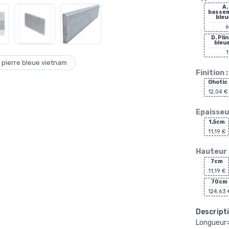
A.
bassem
bleu
6
D. Pli
bleu
1
pierre bleue vietnam
Finition :
Ghotic
12,04 €
Epaisseur
1.5cm
11,19 €
Hauteur 
7cm
11,19 €
70cm
124,63 
Descripti
Longueur