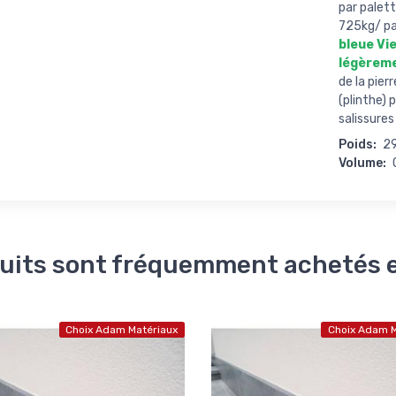
par palet
725kg/ pa
bleue Vi
légèreme
de la pie
(plinthe) 
salissures
Poids:
2
Volume:
uits sont fréquemment achetés
Choix Adam Matériaux
Choix Adam M