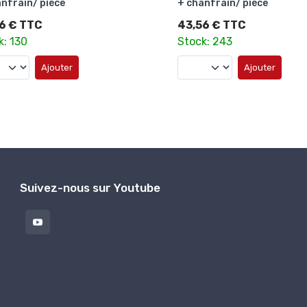
nfrain/ pièce
Meule+chanfrain/ piece
6 € TTC
81,07 € TTC
k: 243
Stock: 1
Ajouter
Ajouter
Suivez-nous sur Youtube