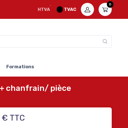
0
HTVA
TVAC
Formations
+ chanfrain/ pièce
7 € TTC