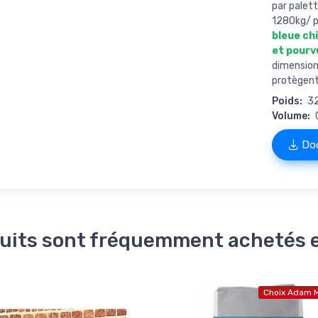
par palet
1280kg/ p
bleue ch
et pourv
dimensio
protègent 
Poids:
3
Volume:
Doc
uits sont fréquemment achetés
Choix Adam M