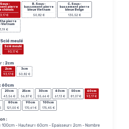
 Sous-
B. Sous-
C. Sous-
ent pierre
bassement pierre
bassement pierre
e chinois
bleue Vietnam
bleue Belge
3,17 €
50,82 €
135,52 €
nthe pierre
e Vietnam
1,19 €
Scié meulé
Scié meulé
93,17 €
 :
2cm
2cm
3cm
93,17 €
50,82 €
:
60cm
20cm
25cm
30cm
40cm
50cm
60cm
43,56 €
56,87 €
55,66 €
61,13 €
81,07 €
93,17 €
80cm
90cm
100cm
€
121,00 €
170,61 €
175,45 €
on :
= 100cm - Hauteur= 60cm - Epaisseur= 2cm - Nombre