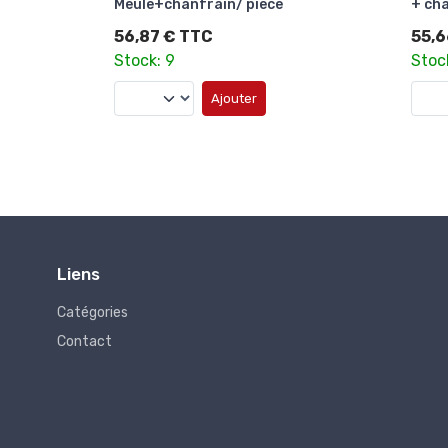
+ chanfrain/ pièce
+ cha
55,66 € TTC
43,5
Stock: 130
Stoc
Ajouter
Liens
Catégories
Contact