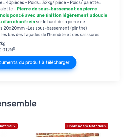
te= 40pièces - Poids= 32kg/ pièce - Poids/ palette=
alette -
Pierre de sous-bassement en pierre
inois poncé avec une finition légèrement adoucie
u d'un chanfrein
sur le haut de la pierre de
ns 20x20mm -Les sous-bassement (plinthe)
les bas des façades de l'humdité et des salissures
2kg
3
0.012M
uments du produit à télécharger
 ensemble
atériaux
Choix Adam Matériaux