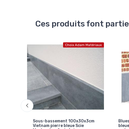
Ces produits font partie
Matériaux
Choix Adam Matériaux
x3cm
Bluestone 100x30x2cm pierre
Blue
bleue chinois sous-bassement
bleu