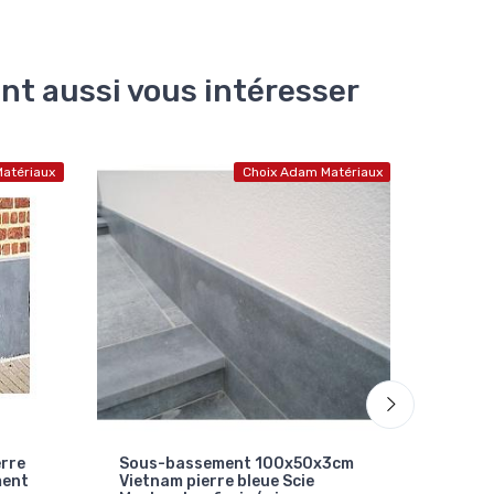
ent aussi vous intéresser
atériaux
Choix Adam Matériaux
3cm
Bluestone 100x40x2cm pierre
Sous-
bleue chinois sous-bassement
100x3