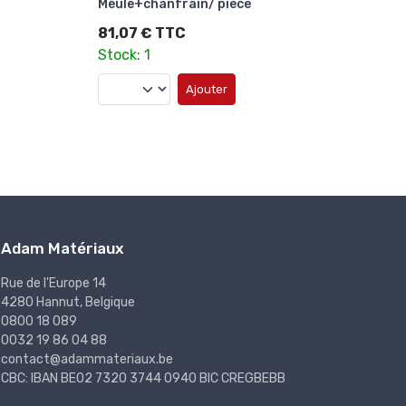
+ chanfrain/ pièce
belge/
61,13 € TTC
68,9
Stock: 123
Stock
Ajouter
Adam Matériaux
Rue de l'Europe 14
4280 Hannut, Belgique
0800 18 089
0032 19 86 04 88
contact@adammateriaux.be
CBC: IBAN BE02 7320 3744 0940 BIC CREGBEBB