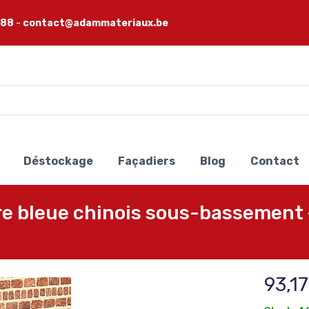
 88
-
contact@adammateriaux.be
Déstockage
Façadiers
Blog
Contact
e bleue chinois sous-bassement 
93,1