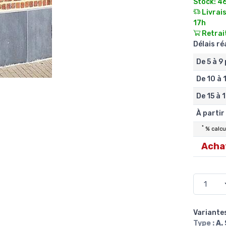
Stock: 4
Livrais
17h
Retrait
Délais r
De 5 à 9
De 10 à 
De 15 à 
À partir
*
% calcul
Achat
Variantes
Type :
A.