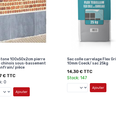
stone 100x50x2cm pierre
Sac colle carrelage Flex Gr
e chinois sous-bassement
10mm Coeck/ sac 25kg
nfrain/ pièce
14,30 € TTC
7 € TTC
Stock: 147
k: 0
Ajouter
Ajouter