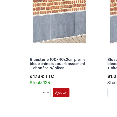
Bluestone 100x40x2cm pierre
Blue
bleue chinois sous-bassement
bleu
+ chanfrain/ pièce
+ cha
61,13 € TTC
81,0
Stock: 123
Stoc
Ajouter