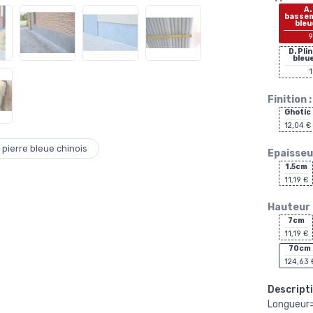
A.
bassem
bleu
9
D. Pli
bleu
1
Finition :
Ghotic
12,04 €
ierre bleue chinois
Epaisseur
1.5cm
11,19 €
Hauteur 
7cm
11,19 €
70cm
124,63 
Descripti
Longueur