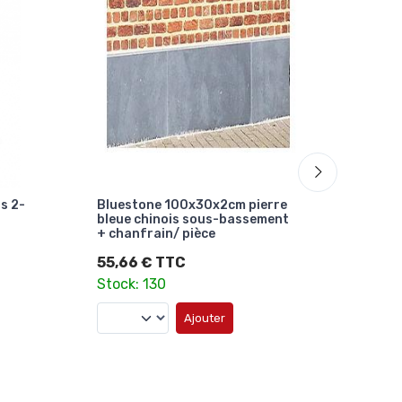
is 2-
Bluestone 100x30x2cm pierre
RECTA
bleue chinois sous-bassement
monta
+ chanfrain/ pièce
compo
carto
55,66 € TTC
12,3
Stock: 130
Stock
Ajouter