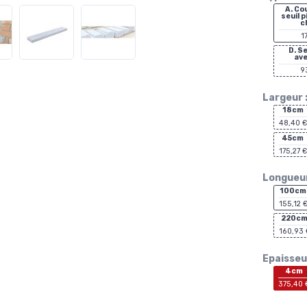
A. Co
seuil 
c
1
D. S
ave
9
Largeur 
18cm
48,40 €
45cm
175,27 €
Longueur
100cm
155,12 
220c
160,93 
Epaisseur
4cm
375,40 