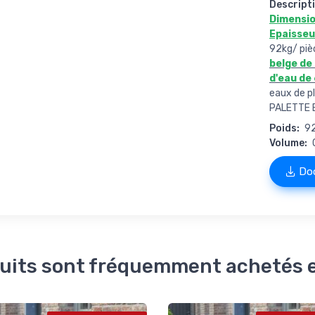
Descripti
Dimensio
Epaisse
92kg/ piè
belge de
d'eau de
eaux de p
PALETTE 
Poids:
9
Volume:
Doc
uits sont fréquemment achetés