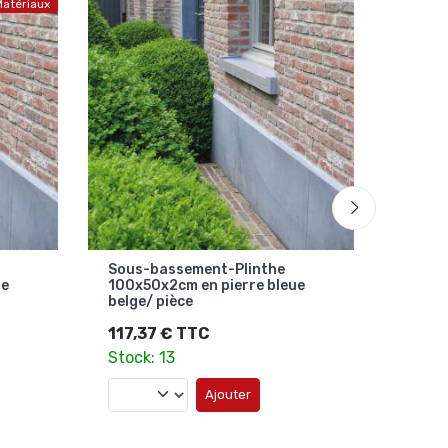
atériaux
Sous-bassement-Plinthe
Sous-
ue
100x50x2cm en pierre bleue
100x6
belge/ pièce
belge/
117,37 € TTC
135,
Stock: 13
Stock
Ajouter