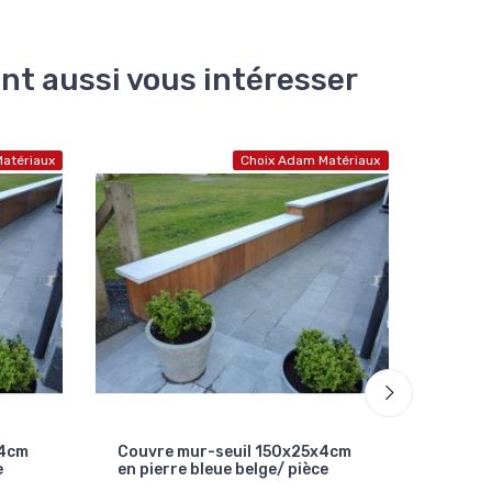
ent aussi vous intéresser
atériaux
Choix Adam Matériaux
x4cm
Couvre mur-seuil 150x25x4cm
Couvr
e
en pierre bleue belge/ pièce
en pie