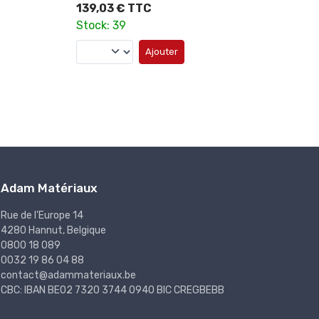
139,03 € TTC
89,3
Stock: 39
Stock
Ajouter
Adam Matériaux
Rue de l'Europe 14
4280 Hannut, Belgique
0800 18 089
0032 19 86 04 88
contact@adammateriaux.be
CBC: IBAN BE02 7320 3744 0940 BIC CREGBEBB