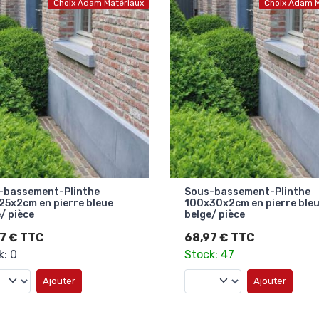
Choix Adam Matériaux
Choix Adam M
-bassement-Plinthe
Sous-bassement-Plinthe
25x2cm en pierre bleue
100x30x2cm en pierre ble
/ pièce
belge/ pièce
7 € TTC
68,97 € TTC
k: 0
Stock: 47
Ajouter
Ajouter