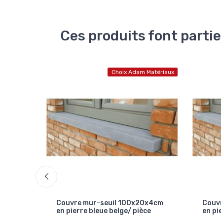
Ces produits font partie
Choix Adam Matériaux
0x4cm
Couvre mur-seuil 100x20x4cm
Couv
ce
en pierre bleue belge/ pièce
en pi