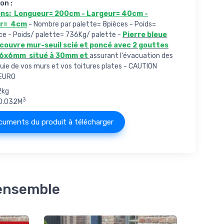
on :
ns: Longueur= 200cm - Largeur= 40cm -
ur= 4cm
- Nombre par palette= 8pièces - Poids=
ce - Poids/ palette= 736Kg/ palette -
Pierre bleue
 couvre mur-seuil scié et poncé avec 2 gouttes
 6x6mm situé à 30mm et
assurant l'évacuation des
luie de vos murs et vos toitures plates - CAUTION
EURO
2kg
3
0.032M
uments du produit à télécharger
 ensemble