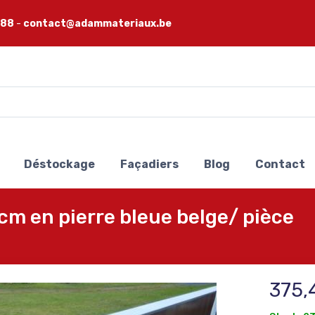
 88
-
contact@adammateriaux.be
Déstockage
Façadiers
Blog
Contact
 en pierre bleue belge/ pièce
375,