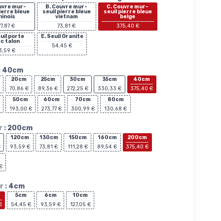
uvre mur-
B. Couvre mur-
C. Couvre mur-
pierre bleue
seuil pierre bleue
seuil pierre bleue
hinois
vietnam
belge
77,87 €
73,81 €
375,40 €
euil porte
E. Seuil Granite
c talon
54,45 €
3,59 €
:
40cm
20cm
25cm
30cm
35cm
40cm
70,86 €
89,36 €
272,25 €
330,33 €
375,40 €
50cm
60cm
70cm
80cm
193,00 €
273,77 €
300,99 €
130,68 €
 :
200cm
120cm
130cm
150cm
160cm
200cm
€
93,59 €
73,81 €
111,28 €
89,54 €
375,40 €
m
€
 :
4cm
5cm
6cm
10cm
€
54,45 €
93,59 €
127,05 €