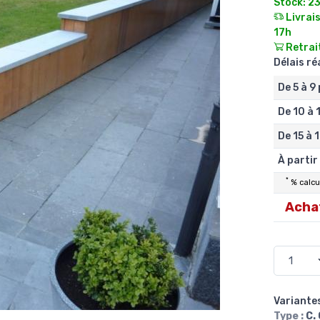
Stock: 2
Livrais
17h
Retrait
Délais r
De 5 à 9
De 10 à 
De 15 à 
À partir
*
% calcul
Achat
Variantes
Type :
C.