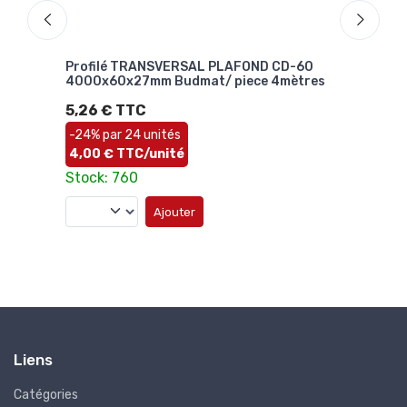
odeco
Profilé TRANSVERSAL PLAFOND CD-60
Pro
4000x60x27mm Budmat/ piece 4mètres
400
5,26 € TTC
2,9
Sto
-24% par 24 unités
4,00 € TTC/unité
Stock: 760
Ajouter
Liens
Catégories