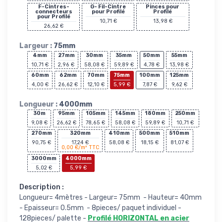
F-Cintres-
G- Fil-Cintre
Pinces pour
connecteurs
pour Profilé
Profilé
pour Profilé
10,71 €
13,98 €
26,62 €
Largeur :
75mm
4mm
27mm
30mm
35mm
50mm
55mm
10,71 €
2,96 €
58,08 €
59,89 €
4,78 €
13,98 €
60mm
62mm
70mm
75mm
100mm
125mm
4,00 €
26,62 €
12,10 €
5,99 €
7,87 €
9,62 €
Longueur :
4000mm
30m
95mm
105mm
145mm
180mm
250mm
9,08 €
26,62 €
78,65 €
58,08 €
59,89 €
10,71 €
270mm
320mm
410mm
500mm
510mm
90,75 €
17,24 €
58,08 €
18,15 €
81,07 €
0,00 €/m² TTC
3000mm
4000mm
5,02 €
5,99 €
Description :
Longueur= 4mètres - Largeur= 75mm - Hauteur= 40mm
- Epaisseur= 0.5mm - 8pieces/ paquet individuel -
128pieces/ palette -
Profilé HORIZONTAL en acier