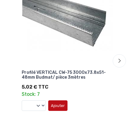
Profilé VERTICAL CW-75 3000x73.8x51-
Plaq
48mm Budmat/ pièce 3mètres
Stan
5,02 € TTC
13,
Stock: 7
-24%
10,
Ajouter
4,3
Stoc