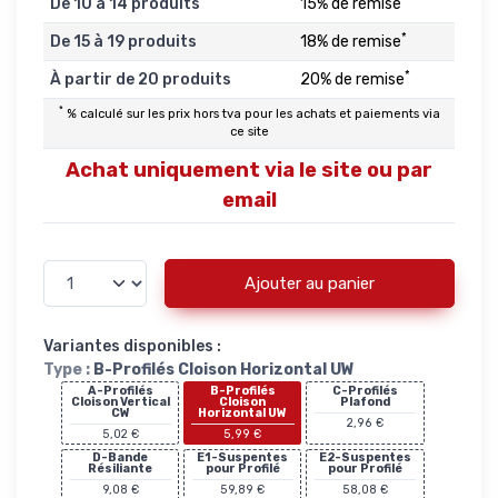
De 10 à 14 produits
15% de remise
*
De 15 à 19 produits
18% de remise
*
À partir de 20 produits
20% de remise
*
% calculé sur les prix hors tva pour les achats et paiements via
ce site
Achat uniquement via le site ou par
email
Ajouter au panier
Variantes disponibles :
Type :
B-Profilés Cloison Horizontal UW
A-Profilés
B-Profilés
C-Profilés
Cloison Vertical
Cloison
Plafond
CW
Horizontal UW
2,96 €
5,02 €
5,99 €
D-Bande
E1-Suspentes
E2-Suspentes
Résiliante
pour Profilé
pour Profilé
9,08 €
59,89 €
58,08 €